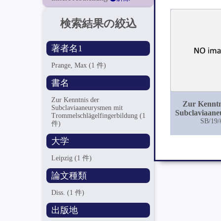
検索結果の絞込
著者名1
Prange, Max
(1 件)
書名
Zur Kenntnis der
Zur Kenntn
Subclaviaaneurysmen mit
Subclaviaan
Trommelschlägelfingerbildung
(1
SB/19/
mit
件)
Trommelschlä
大学
Leipzig
(1 件)
論文種類
Diss.
(1 件)
出版地