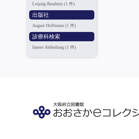
Leipzig-Reudnitz
(1 件)
出版社
August Hoffmann
(1 件)
診療科検索
Innere Abtheilung
(1 件)