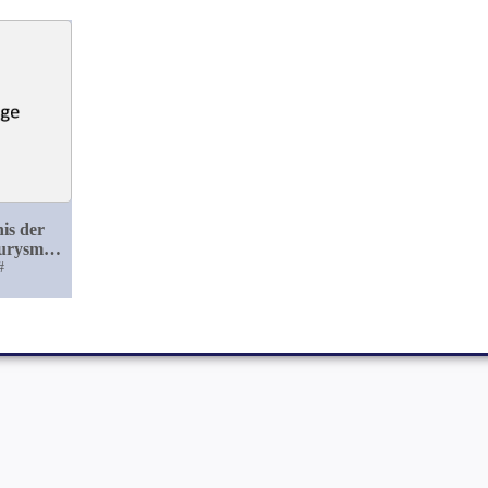
is der
eurysmen
#
gelfingerbildung