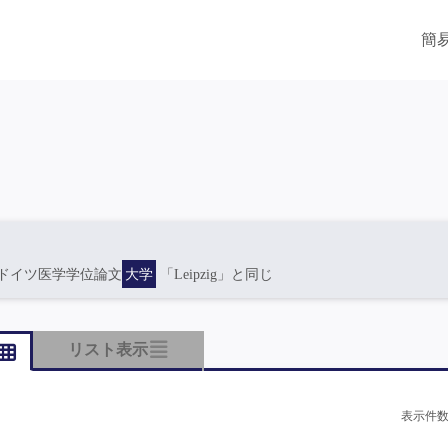
簡
ドイツ医学学位論文
大学
「Leipzig」と同じ
リスト表示
表示件