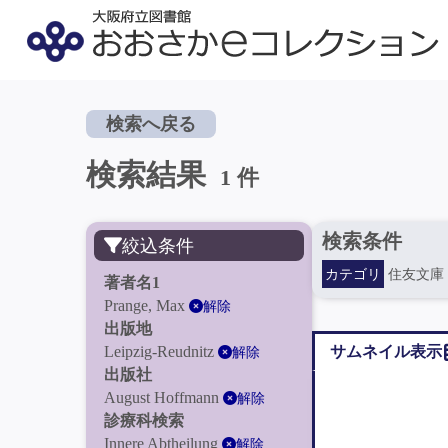
検索へ戻る
検索結果
1 件
検索条件
絞込条件
カテゴリ
住友文庫
著者名1
Prange, Max
解除
出版地
Leipzig-Reudnitz
サムネイル表示
解除
出版社
August Hoffmann
解除
診療科検索
Innere Abtheilung
解除