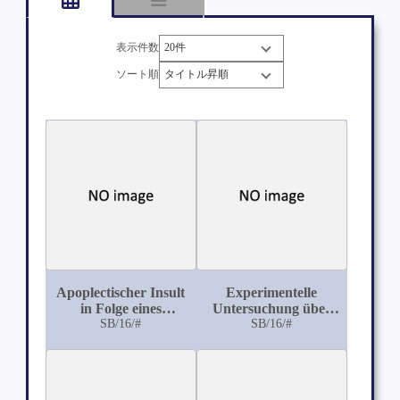
表示件数
ソート順
Apoplectischer Insult
Experimentelle
in Folge eines
Untersuchung über
Erweichungsherdes in
SB/16/#
Erfrierung
SB/16/#
der Brücke und
spätere Dementia
paralytica