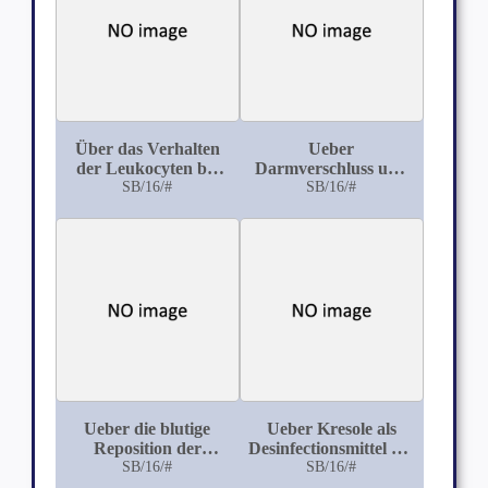
Über das Verhalten
Ueber
der Leukocyten bei
Darmverschluss und
gynäkologischen
SB/16/#
Darmparalyse,
SB/16/#
Erkrankungen und
einschliesslich
während der Geburt
Peritonitis
Ueber die blutige
Ueber Kresole als
Reposition der
Desinfectionsmittel mit
Luxatio iliaca et
SB/16/#
besonderer
SB/16/#
obturatoria
Berücksichtigung des