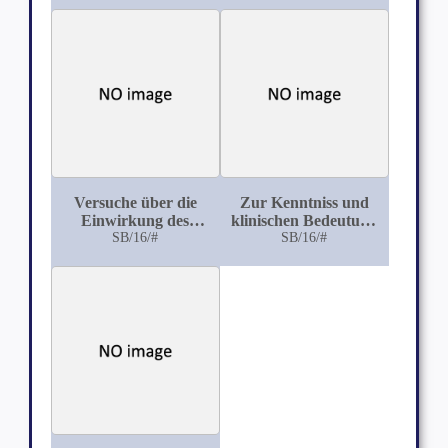
Lysols
Versuche über die
Zur Kenntniss und
Einwirkung des
klinischen Bedeutung
Druckes auf die
SB/16/#
der idiomusculären
SB/16/#
motorischen und
Wulstbildung (Schiff's
sensiblen Nerven
"idiomusculäre
Contraction'')