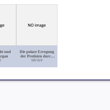
ht und
Die polare Erregung
organ
der Protisten durch
#
den galvanischen
SB/16/#
Strom