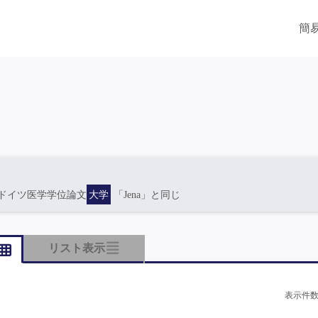
簡
ドイツ医学学位論文
大学
「Jena」と同じ
リスト表示
表示件