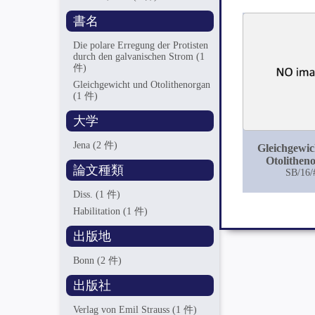
書名
Die polare Erregung der Protisten
durch den galvanischen Strom
(1
件)
Gleichgewicht und Otolithenorgan
(1 件)
大学
Jena
(2 件)
Gleichgewic
Otolithen
論文種類
SB/16/
Diss.
(1 件)
Habilitation
(1 件)
出版地
Bonn
(2 件)
出版社
Verlag von Emil Strauss
(1 件)