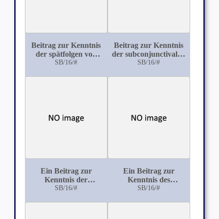
Beitrag zur Kenntnis
Beitrag zur Kenntnis
der spätfolgen von
der subconjunctivalen
contusio bulbi
SB/16/#
Bulbusrupturen
SB/16/#
Ein Beitrag zur
Ein Beitrag zur
Kenntnis der
Kenntnis des
traumatischen serösen
SB/16/#
Melanosarkoms der
SB/16/#
Iriscysten
Aderhaut: Mit 3
Figuren im Text