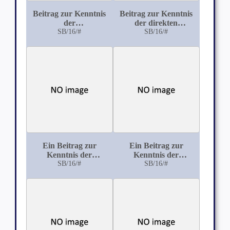
Beitrag zur Kenntnis
Beitrag zur Kenntnis
der
der direkten
Augenveränderungen
SB/16/#
Sehnervenverletzungen
SB/16/#
nach
Schädelbasisfraktur
Ein Beitrag zur
Ein Beitrag zur
Kenntnis der
Kenntnis der
Explosionsverletzungen
SB/16/#
metastatischen
SB/16/#
des Auges durch
Ophthalmie
Dynamit und Pulver