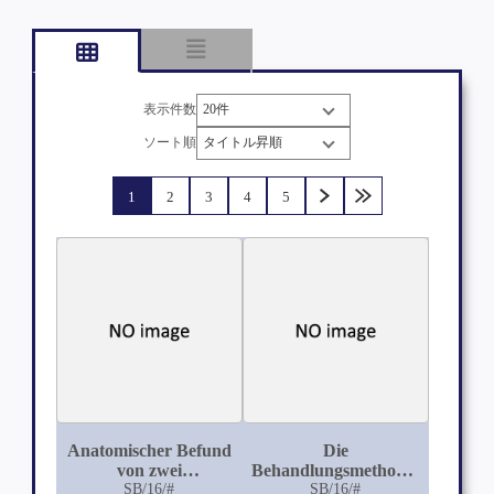
表示件数
ソート順
1
2
3
4
5
Anatomischer Befund
Die
von zwei
Behandlungsmethoden
sympathisirenden
SB/16/#
von Trichiasis und
SB/16/#