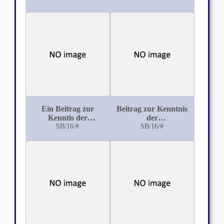
Augen, darunter eins
Entropium
mit Cysticercus
intraocularis
Ein Beitrag zur
Beitrag zur Kenntnis
Kenntis der
der
Pathologischen
SB/16/#
Augenerkrankungen
SB/16/#
Anatomie der
bei Diabetes mellitus
Linsenluxationen