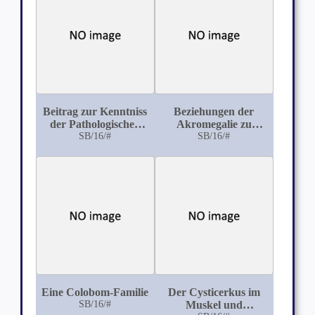
Beitrag zur Kenntniss
Beziehungen der
der Pathologischen
Akromegalie zu
Anatomie des
SB/16/#
Augenerkrankungen
SB/16/#
Pyramidalstaars mit
Hornhautadhärenz
Eine Colobom-Familie
Der Cysticerkus im
SB/16/#
Muskel und