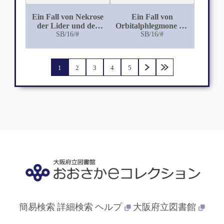
Ein Fall von Nekrose
Ein Fall von
der Lider und des
Orbitalphlegmone bei
Orbitalinhaltes nach
SB/16/#
Schädelsyphilis
SB/16/#
Trauma
1
2
3
4
5
簡易検索
詳細検索
ヘルプ
大阪府立図書館