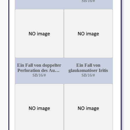
Unterhaut-Zellgewebe
SB/16/#
Ein Fall von doppelter
Ein Fall von
Perforation des Auges
glaukomatöser Iritis
durch einen 19 mm
SB/16/#
SB/16/#
langen Kupferdraht