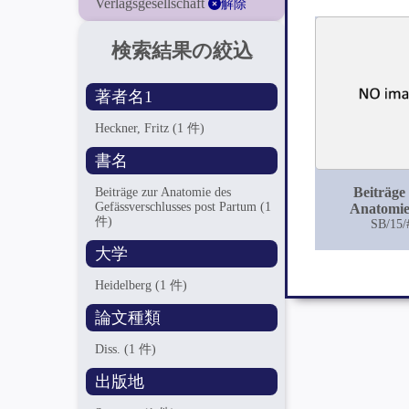
Verlagsgesellschaft
解除
検索結果の絞込
著者名1
Heckner, Fritz
(1 件)
書名
Beiträge
Beiträge zur Anatomie des
Gefässverschlusses post Partum
(1
Anatomie
件)
Gefässversc
SB/15/
post Pa
大学
Heidelberg
(1 件)
論文種類
Diss.
(1 件)
出版地