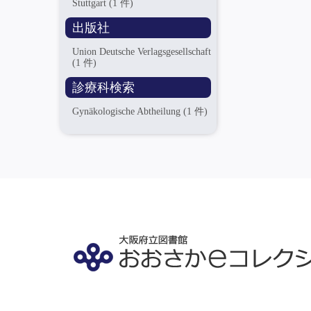
Stuttgart
(1 件)
出版社
Union Deutsche Verlagsgesellschaft
(1 件)
診療科検索
Gynäkologische Abtheilung
(1 件)