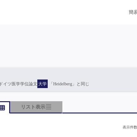
簡
ドイツ医学学位論文
大学
「Heidelberg」と同じ
リスト表示
表示件