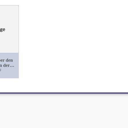
ber den
in der
rie
#