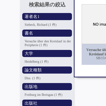
検索結果の絞込
著者名1
Siebeck, Richard
(1 件)
書名
Versuche über den Kreislauf in der
Peripherie
(1 件)
Versuche ü
大学
Kreislauf 
Periphe
SB/15/
Heidelberg
(1 件)
論文種類
Diss.
(1 件)
出版地
Freiburg im Breisgau
(1 件)
出版社