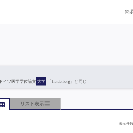
簡
ドイツ医学学位論文
大学
「Heidelberg」と同じ
リスト表示
表示件