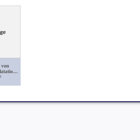
e von
latation
alen
#
endes