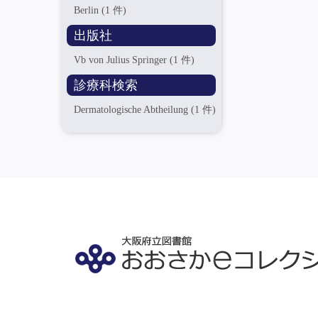
Berlin
(1 件)
出版社
Vb von Julius Springer
(1 件)
診療科検索
Dermatologische Abtheilung
(1 件)