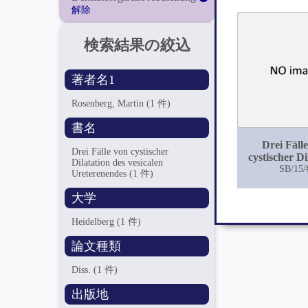
解除
検索結果の絞込
著者名1
Rosenberg, Martin
(1 件)
書名
Drei Fäll
Drei Fälle von cystischer
cystischer Di
Dilatation des vesicalen
des vesic
SB/15/
Ureterenendes
(1 件)
Ureteren
大学
Heidelberg
(1 件)
論文種類
Diss.
(1 件)
出版地