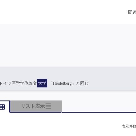
簡
ドイツ医学学位論文
大学
「Heidelberg」と同じ
リスト表示
表示件