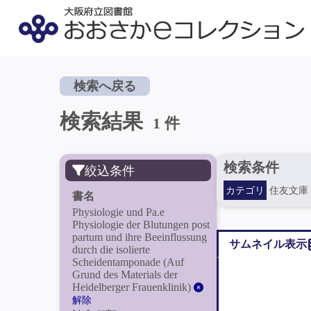
検索へ戻る
検索結果
1 件
検索条件
絞込条件
カテゴリ
住友文庫
書名
Physiologie und Pa.e
Physiologie der Blutungen post
partum und ihre Beeinflussung
サムネイル表示
durch die isolierte
Scheidentamponade (Auf
Grund des Materials der
Heidelberger Frauenklinik)
解除