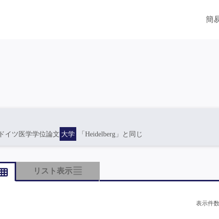
簡
ドイツ医学学位論文
大学
「Heidelberg」と同じ
リスト表示
表示件