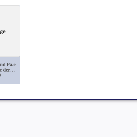
und Pa.e
e der
 post
#
d ihre
g durch
erte
mponade
d des
 der
rger
nik)