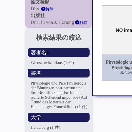
論文種類
Diss.
解除
出版社
Uni-Bu von J. Hörning
解除
検索結果の絞込
著者名1
Physiologie 
Wienskowitz, Hans
(1 件)
Physiologi
書名
Blutungen
SB/15/
partum un
Beeinflussun
Physiologie und Pa.e Physiologie
der Blutungen post partum und
die isoli
ihre Beeinflussung durch die
Scheidenta
isolierte Scheidentamponade (Auf
(Auf Grun
Grund des Materials der
Materials
Heidelberger Frauenklinik)
(1 件)
Heidelbe
Frauenkli
大学
Heidelberg
(1 件)