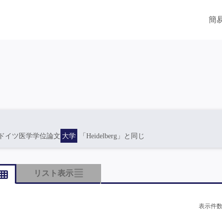
簡
ドイツ医学学位論文
大学
「Heidelberg」と同じ
リスト表示
表示件