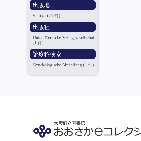
出版地
Stuttgart
(1 件)
出版社
Union Deutsche Verlagsgesellschaft
(1 件)
診療科検索
Gynäkologische Abtheilung
(1 件)