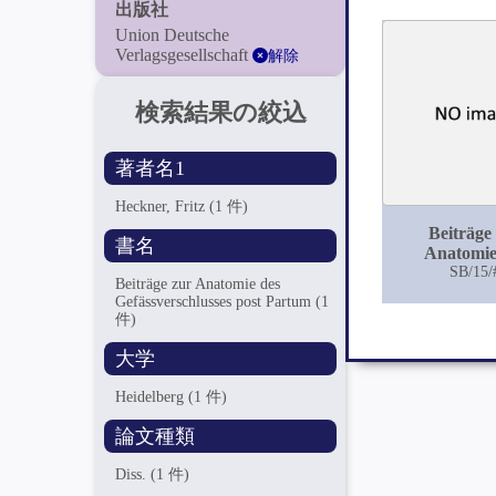
出版社
Union Deutsche
Verlagsgesellschaft
解除
検索結果の絞込
著者名1
Heckner, Fritz
(1 件)
Beiträge
書名
Anatomie
Gefässversc
SB/15/
Beiträge zur Anatomie des
post Pa
Gefässverschlusses post Partum
(1
件)
大学
Heidelberg
(1 件)
論文種類
Diss.
(1 件)