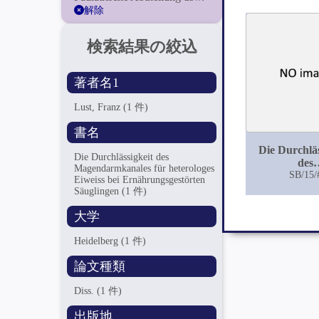
解除
検索結果の絞込
著者名1
Lust, Franz
(1 件)
書名
Die Durchläs
Die Durchlässigkeit des
des
Magendarmkanales für heterologes
Magendarmk
SB/15/
Eiweiss bei Ernährungsgestörten
für hetero
Säuglingen
(1 件)
Eiweiss 
Ernährungsg
大学
Säuglin
Heidelberg
(1 件)
論文種類
Diss.
(1 件)
出版地