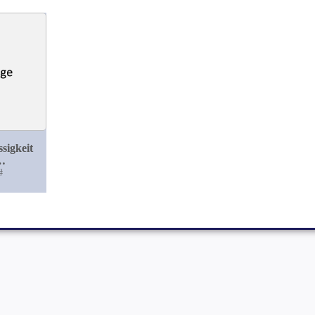
sigkeit
anales
#
loges
bei
estörten
gen