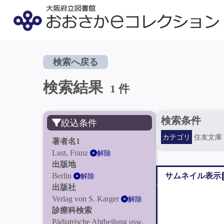
検索へ戻る
検索結果
1 件
検索条件
絞込条件
カテゴリ
住友文庫
著者名1
Lust, Franz
解除
出版地
Berlin
サムネイル表示
解除
出版社
Verlag von S. Karger
解除
診療科検索
Pädiatrische Abtheilung usw.