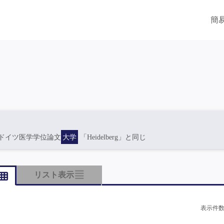
簡
ドイツ医学学位論文
大学
「Heidelberg」と同じ
リスト表示
表示件