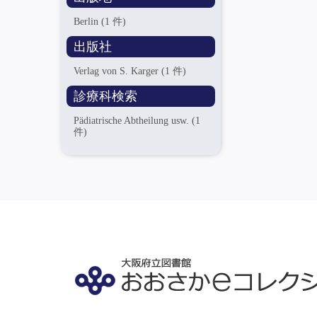
Berlin
(1 件)
出版社
Verlag von S. Karger
(1 件)
診療科検索
Pädiatrische Abtheilung usw.
(1
件)