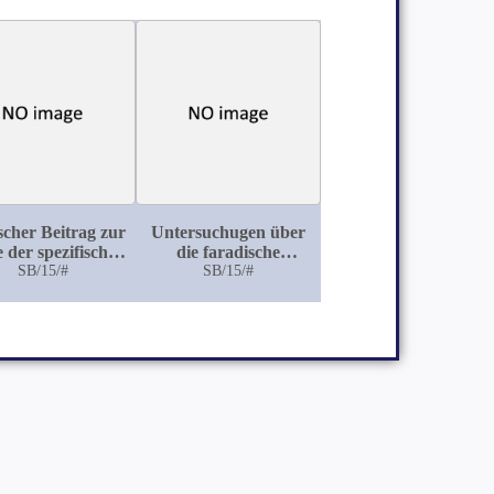
scher Beitrag zur
Untersuchugen über
 der spezifischen
die faradische
Nephritis bei
SB/15/#
Auslösung des
SB/15/#
Erbsyphilis
normalen und des
Babinskischen
Fuszsohlenreflexes