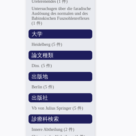
Ureterenendes
(1 件)
Untersuchugen über die faradische
Auslösung des normalen und des
Babinskischen Fuszsohlenreflexes
(1 件)
大学
Heidelberg
(5 件)
論文種類
Diss.
(5 件)
出版地
Berlin
(5 件)
出版社
Vb von Julius Springer
(5 件)
診療科検索
Innere Abtheilung
(2 件)