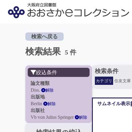
検索へ戻る
検索結果
5 件
検索条件
絞込条件
カテゴリ
住友文庫
論文種類
Diss.
解除
出版地
Berlin
サムネイル表示
解除
出版社
Vb von Julius Springer
解除