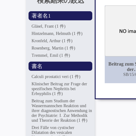
検索結果の絞込
著者名1
Gläsel, Frant
(1 件)
Hintzelmann, Helmuth
(1 件)
Kronfeld, Arthur
(1 件)
Rosenberg, Martin
(1 件)
Tremmel, Emil
(1 件)
Beitrag zum
書名
der
Wasserman
SB/15/
Calculi prostatici veri
(1 件)
Reaktion un
Klinischer Beitrag zur Frage der
diagnosti
spezifischen Nephritis bei
Anwendung 
Erbsyphilis
(1 件)
Psychiatrie:
Beitrag zum Studium der
Methodik
Wassermannschen Reaktion und
Theorie der 
ihrer diagnostischen Anwendung in
der Psychiatrie: I. Zur Methodik
und Theorie der Reaktion
(1 件)
Drei Fälle von cystischer
Dilatation des vesicalen