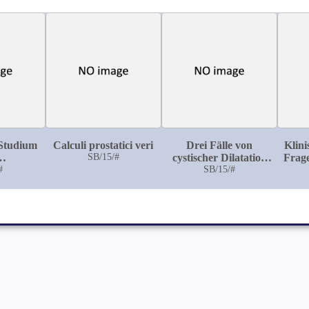
 Studium
Calculi prostatici veri
Drei Fälle von
Klini
SB/15/#
cystischer Dilatation
Frage
nschen
#
des vesicalen
SB/15/#
d ihrer
Ureterenendes
schen
in der
 I. Zur
 und
Reaktion