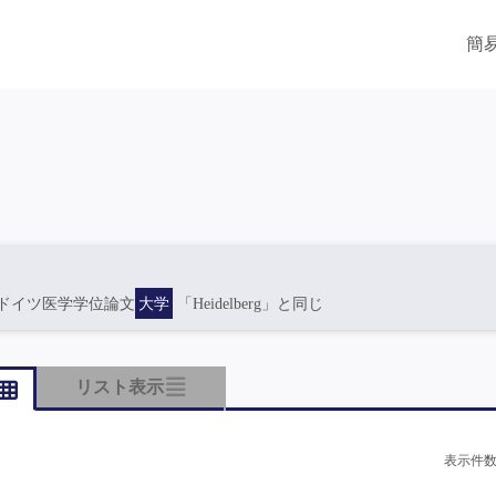
簡
ドイツ医学学位論文
大学
「Heidelberg」と同じ
リスト表示
表示件