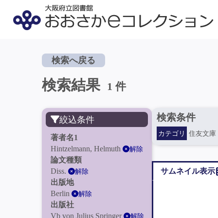
検索へ戻る
検索結果
1 件
検索条件
絞込条件
カテゴリ
住友文庫
著者名1
Hintzelmann, Helmuth
解除
論文種類
Diss.
サムネイル表示
解除
出版地
Berlin
解除
出版社
Vb von Julius Springer
解除