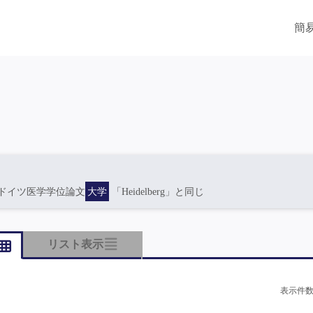
簡
ドイツ医学学位論文
大学
「Heidelberg」と同じ
リスト表示
表示件