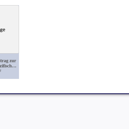
itrag zur
zifischen
 bei
#
lis