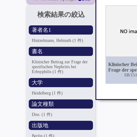
検索結果の絞込
著者名1
Hintzelmann, Helmuth
(1 件)
書名
Klinischer Beitrag zur Frage der
Klinischer Be
spezifischen Nephritis bei
Frage der spe
Erbsyphilis
(1 件)
Nephritis
SB/15/
Erbsyphi
大学
Heidelberg
(1 件)
論文種類
Diss.
(1 件)
出版地
Berlin
(1 件)