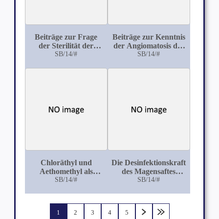
Beiträge zur Frage
Beiträge zur Kenntnis
der Sterilität der
der Angiomatosis der
Rinder
SB/14/#
Rinderleber
SB/14/#
Chloräthyl und
Die Desinfektionskraft
Aethomethyl als
des Magensaftes
Anästhetika
SB/14/#
gegenüber
SB/14/#
pathogenen
Mikroorganismen
1
2
3
4
5