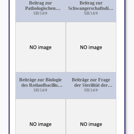
Beitrag zur
Beitrag zur
Pathologischen
Schwangerschaftsdiagnostik
Anatomie und
SB/14/#
nach Abderhalden
SB/14/#
Therapie des
Hufkrebses
Beiträge zur Biologie
Beiträge zur Frage
des Rotlaufbacillus
der Sterilität der
unter besonderer
SB/14/#
Rinder
SB/14/#
Berücksichtigung
seines Verhaltens in
faulenden Organen