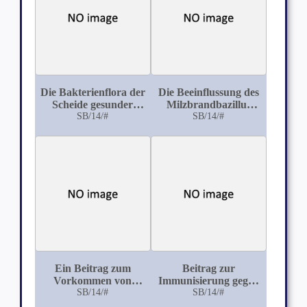
dem Albumosefreien
Tuberkulin Koch und
dem Tuberkulol
Die Bakterienflora der
Die Beeinflussung des
Scheide gesunder
Milzbrandbazillus
SB/14/#
Stuten
durch andere
SB/14/#
Bakterienarten
Ein Beitrag zum
Beitrag zur
Vorkommen von
Immunisierung gegen
Bakterien der
SB/14/#
den Rotlauf der
SB/14/#
Paratyphus B-Gruppe
Schweine, speziell