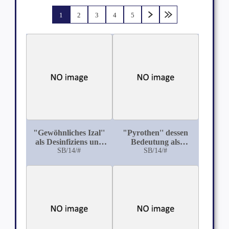
1
2
3
4
5
"Gewöhnliches Izal''
"Pyrothen'' dessen
als Desinfiziens und
Bedeutung als
Desodorans in der
SB/14/#
Desinfiziens und
SB/14/#
Tierheilkunde
Desodorans in der
Tierheilkunde