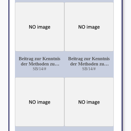
(Hogcholeragruppe)
mittels abgetöteter
in den Därmen
Kulturen und
pestkranker und
Bakterienextrakte
gesunder Schweine
Beitrag zur Kenntnis
Beitrag zur Kenntnis
der Methoden zum
der Methoden zum
Bakterien- und
SB/14/#
Bakterien- und
SB/14/#
Toxinnachweis im
Toxinnachweis im
Fleisch gesunder und
Fleisch gesunder und
kranker Schlachttiere
kranker Schlachttiere
mit besonderer
mit besonderer
Berücksichtigung der
Berücksichtigung der
Fleischpreßsaftmethode
Fleischpreßsaftmethode