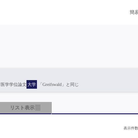
簡
ツ医学学位論文
大学
「Greifswald」と同じ
リスト表示
表示件