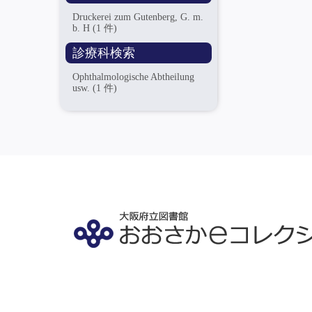
Druckerei zum Gutenberg, G. m.
b. H
(1 件)
診療科検索
Ophthalmologische Abtheilung
usw.
(1 件)