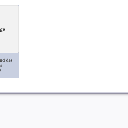
nd des
s
#