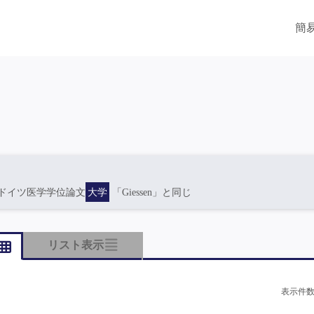
簡
ドイツ医学学位論文
大学
「Giessen」と同じ
リスト表示
表示件