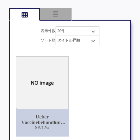
表示件数
ソート順
Ueber
Vaccinebehandlung
bei Gonorrhöe
SB/12/#