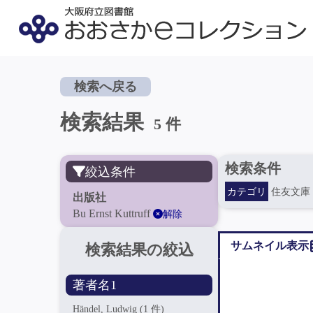
検索へ戻る
検索結果
5 件
検索条件
絞込条件
カテゴリ
住友文庫
出版社
Bu Ernst Kuttruff
解除
サムネイル表示
検索結果の絞込
著者名1
Händel, Ludwig
(1 件)