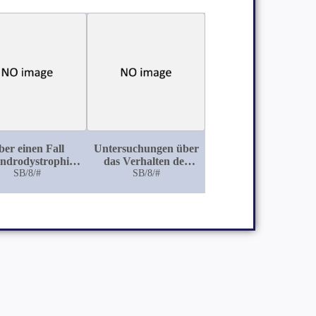
ber einen Fall
Untersuchungen über
ndrodystrophia
das Verhalten der
erplastica und
SB/8/#
solitären und
SB/8/#
e Beziehung zur
agminierten
nannten foetalen
Darmfollikel des
Rachitis
Kindes bei Enteritis
und acuten
Infektionskrankheiten