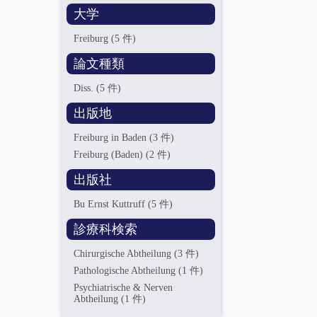
大学
Freiburg
(5 件)
論文種類
Diss.
(5 件)
出版地
Freiburg in Baden
(3 件)
Freiburg (Baden)
(2 件)
出版社
Bu Ernst Kuttruff
(5 件)
診療科検索
Chirurgische Abtheilung
(3 件)
Pathologische Abtheilung
(1 件)
Psychiatrische & Nerven
Abtheilung
(1 件)