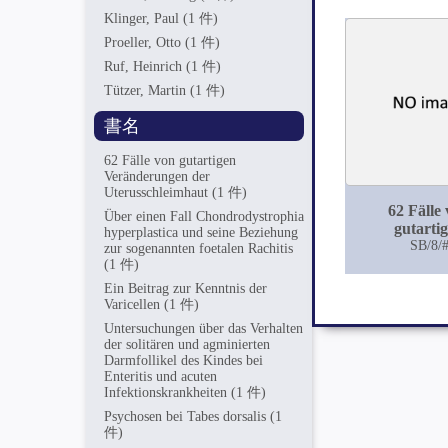
Klinger, Paul
(1 件)
Proeller, Otto
(1 件)
Ruf, Heinrich
(1 件)
Tützer, Martin
(1 件)
書名
62 Fälle von gutartigen
Veränderungen der
Uterusschleimhaut
(1 件)
62 Fälle
Über einen Fall Chondrodystrophia
gutarti
hyperplastica und seine Beziehung
Veränderun
SB/8/
zur sogenannten foetalen Rachitis
Uterusschl
(1 件)
Ein Beitrag zur Kenntnis der
Varicellen
(1 件)
Untersuchungen über das Verhalten
der solitären und agminierten
Darmfollikel des Kindes bei
Enteritis und acuten
Infektionskrankheiten
(1 件)
Psychosen bei Tabes dorsalis
(1
件)