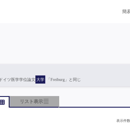
簡
ドイツ医学学位論文
大学
「Freiburg」と同じ
リスト表示
表示件