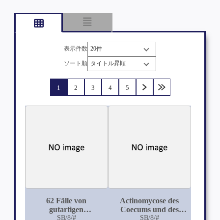
表示件数
ソート順
1
2
3
4
5
62 Fälle von
Actinomycose des
gutartigen
Coecums und des
Veränderungen der
SB/8/#
Appendix nebst
SB/8/#