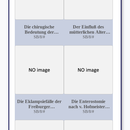
Die chirugische
Der Einfluß des
Bedeutung der
mütterlichen Alters
Parotistuberkulose
SB/8/#
und der Geburtenzahl
SB/8/#
auf die
Geschlechtsbildung
des Kindes
Die Eklampsiefälle der
Die Enterostomie
Freiburger
nach v. Hofmeister's
Univfrauenklinik vom
SB/8/#
Spicknadelmethode
SB/8/#
1. Ⅹ. 04 bis 31. Ⅲ. 10
mit besonderer
Berücksichtigung der