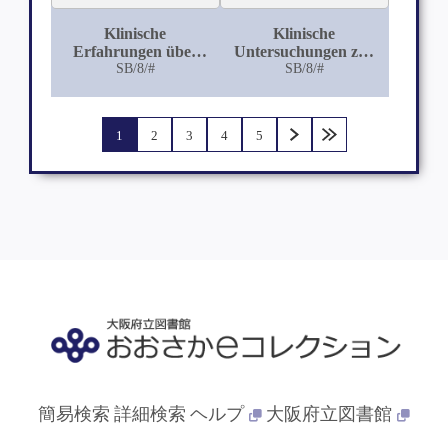
Klinische
Klinische
Erfahrungen über
Untersuchungen zur
eine neue Art der
SB/8/#
Diätetik des
SB/8/#
künstlichen Blutleere
Wochenbettes
in der Geburtshülfe
1
2
3
4
5
簡易検索
詳細検索
ヘルプ
大阪府立図書館