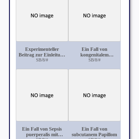
Theorien der
Eklampsie und ihrer
Bedeutung für die
Therapie
Experimenteller
Ein Fall von
Beitrag zur Einleitung
kongenitalem
des künstlichen
SB/8/#
partiellen Ulnadefekt
SB/8/#
Abortus und zur
Sterilisation durch
Röntgenstrahlen
Ein Fall von Sepsis
Ein Fall von
puerperalis mit
subcutanem Papillom