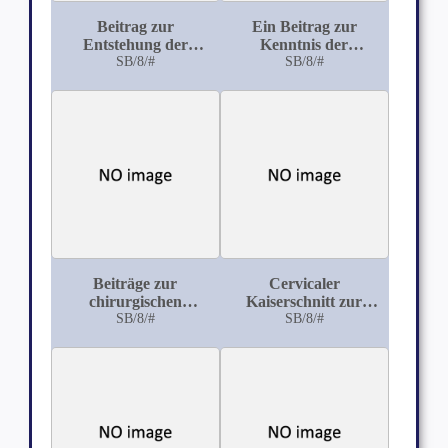
Beitrag zur
Ein Beitrag zur
Entstehung der
Kenntnis der
Reiskörperchen mit
SB/8/#
Varicellen
SB/8/#
besonderer
Berücksichtigung
Beiträge zur
Cervicaler
chirurgischen
Kaiserschnitt zur
Behandlung der
SB/8/#
Indikation u. Methode
SB/8/#
Lundentuberkulose
mittels der
Wilms'schen
Thorakoplastik