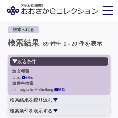
検索へ戻る
検索結果
89 件中 1 - 20 件を表示
絞込条件
論文種類
Diss.
解除
診療科検索
Chirurgische Abtheilung
解除
検索結果を絞り込む
検索条件を表示する