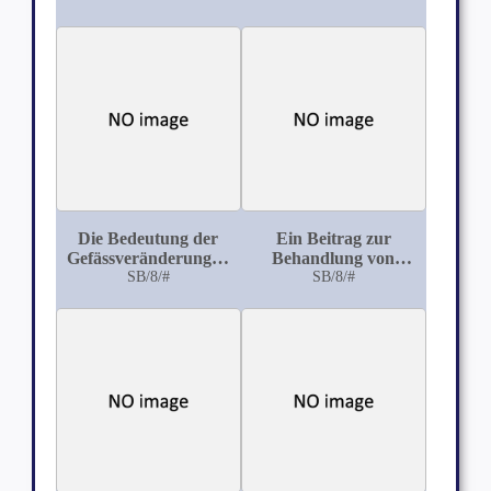
Uterusschleimhaut
Betrachtungen über
die Complication der
Appendicitis mit der
Gravidität, ihre
Diagnose, Therapie,
Prognose
Die Bedeutung der
Ein Beitrag zur
Gefässveränderungen
Behandlung von
des Uterus und der
SB/8/#
Pseudarthrosen durch
SB/8/#
Ovarien für die
plastische
Entstehung uteriner
Operationen
Blutungen