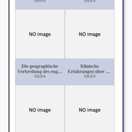
Exstirpatio uteri
SB/8/#
SB/8/#
vaginalis
Die geographische
Klinische
Verbreitung des engen
Erfahrungen über die
Beckens im Kreise
SB/8/#
Cervixdilatation nach
SB/8/#
Freiburg
Bossi