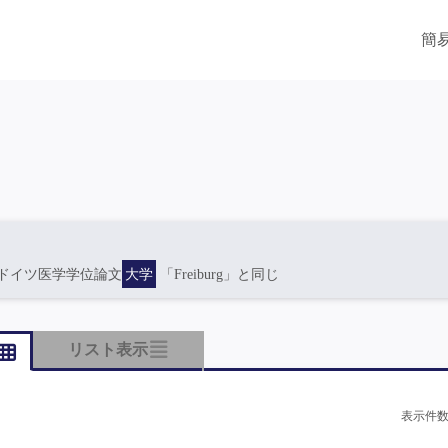
簡
ドイツ医学学位論文
大学
「Freiburg」と同じ
リスト表示
表示件