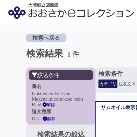
検索へ戻る
検索結果
1 件
検索条件
絞込条件
カテゴリ
住友文庫
書名
Über einen Fall von
Magenaktinomykose beim
Rind
解除
サムネイル表示
論文種類
Diss.
解除
検索結果の絞込