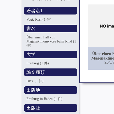
著者名1
Vogt, Karl
(1 件)
書名
Über einen Fall von
Magenaktinomykose beim Rind
(1
件)
Über einen F
大学
Magenaktin
beim R
SB/8/
Freiburg
(1 件)
論文種類
Diss.
(1 件)
出版地
Freiburg in Baden
(1 件)
出版社