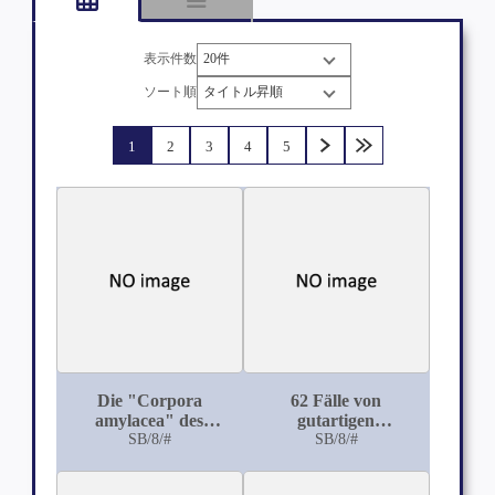
表示件数
ソート順
1
2
3
4
5
Die "Corpora
62 Fälle von
amylacea" des
gutartigen
Zentralnervensystems
SB/8/#
Veränderungen der
SB/8/#
Uterusschleimhaut