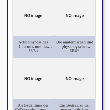
Actinomycose des
Die anatomischen und
Coecums und des
physiologischen
Appendix nebst
SB/8/#
Grundlagen der
SB/8/#
Betrachtungen über
lokalen
die Complication der
Pyelitistherapie und
Appendicitis mit der
ihre Heilerfolge
Gravidität, ihre
Diagnose, Therapie,
Prognose
Die Bedeutung der
Ein Beitrag zu der
Gefässveränderungen
prosoplastischen