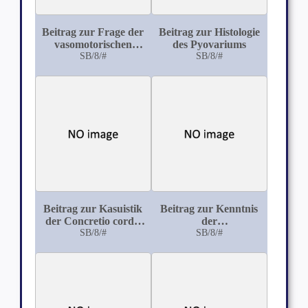
Beitrag zur Frage der
Beitrag zur Histologie
vasomotorischen
des Pyovariums
Neurosen
SB/8/#
SB/8/#
Beitrag zur Kasuistik
Beitrag zur Kenntnis
der Concretio cordis
der
mit Berücksichtigung
SB/8/#
Colloiddegeneration
SB/8/#
der
in Hornhautnarben
Indikationsstellung
für die Cardiolysis