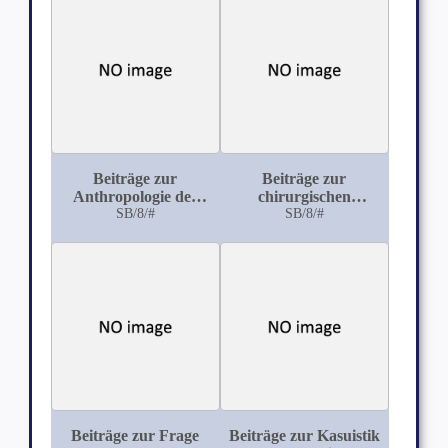
Beiträge zur
Beiträge zur
Anthropologie der
chirurgischen
Orbita
SB/8/#
Behandlung der
SB/8/#
Lundentuberkulose
mittels der
Wilms'schen
Thorakoplastik
Beiträge zur Frage
Beiträge zur Kasuistik