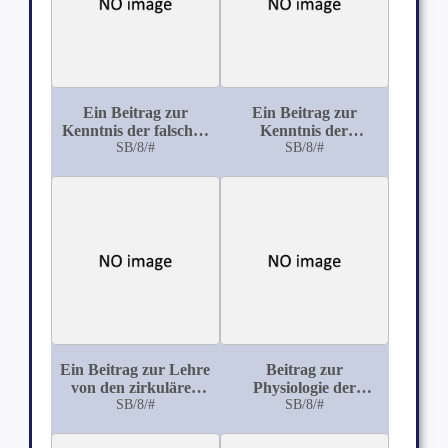
Ein Beitrag zur
Ein Beitrag zur
Kenntnis der falschen
Kenntnis der
Darmdivertikel
SB/8/#
Varicellen
SB/8/#
Ein Beitrag zur Lehre
Beitrag zur
von den zirkulären
Physiologie der
Psychosen
SB/8/#
Ernährung frühgeb.er
SB/8/#
Kinder