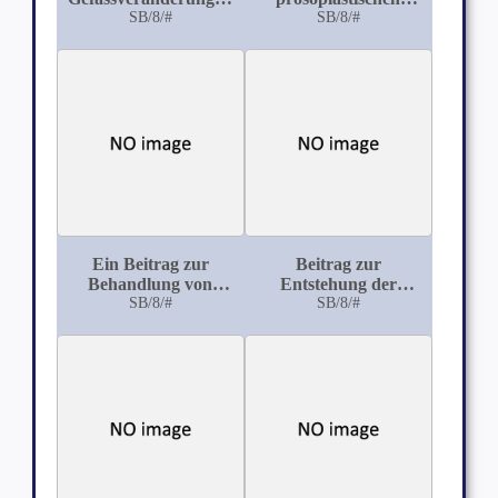
des Uterus und der
SB/8/#
Epithelentartung in
SB/8/#
Ovarien für die
den ableitenden
Entstehung uteriner
Harnwegen
Blutungen
Ein Beitrag zur
Beitrag zur
Behandlung von
Entstehung der
Pseudarthrosen durch
SB/8/#
Reiskörperchen mit
SB/8/#
plastische
besonderer
Operationen
Berücksichtigung