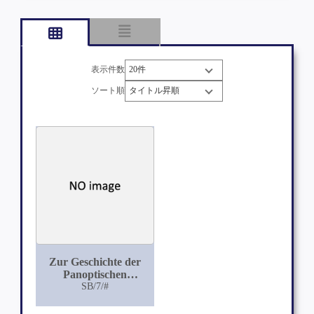
表示件数
ソート順
Zur Geschichte der
Panoptischen
Irrenanstalten
SB/7/#