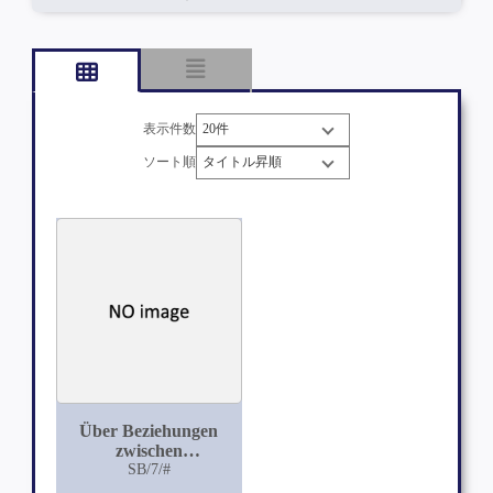
表示件数
ソート順
Über Beziehungen
zwischen
Körperkonstitution
SB/7/#
und Thoraxform