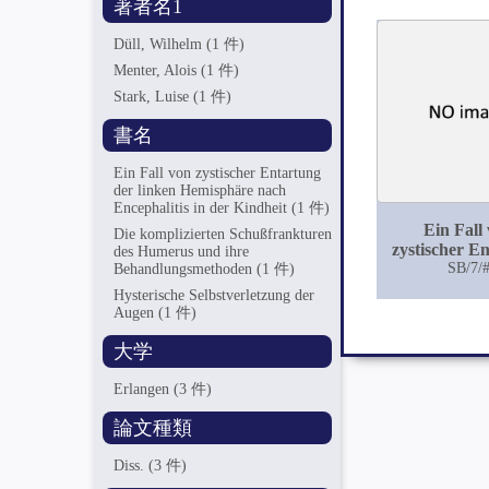
著者名1
Düll, Wilhelm
(1 件)
Menter, Alois
(1 件)
Stark, Luise
(1 件)
書名
Ein Fall von zystischer Entartung
der linken Hemisphäre nach
Encephalitis in der Kindheit
(1 件)
Ein Fall
Die komplizierten Schußfrankturen
zystischer E
des Humerus und ihre
der lin
SB/7/
Behandlungsmethoden
(1 件)
Hemisphär
Hysterische Selbstverletzung der
Encephalitis
Augen
(1 件)
Kindhe
大学
Erlangen
(3 件)
論文種類
Diss.
(3 件)