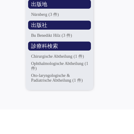
出版地
Nürnberg
(3 件)
出版社
Bu Benedikt Hilz
(3 件)
診療科検索
Chirurgische Abtheilung
(1 件)
Ophthalmologische Abtheilung
(1
件)
Oto-laryngologische &
Padiatrische Abtheilung
(1 件)