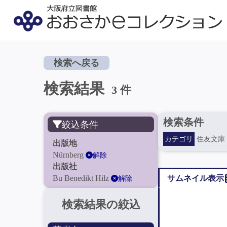
検索へ戻る
検索結果
3 件
検索条件
絞込条件
カテゴリ
住友文庫
出版地
Nürnberg
解除
出版社
Bu Benedikt Hilz
サムネイル表示
解除
検索結果の絞込