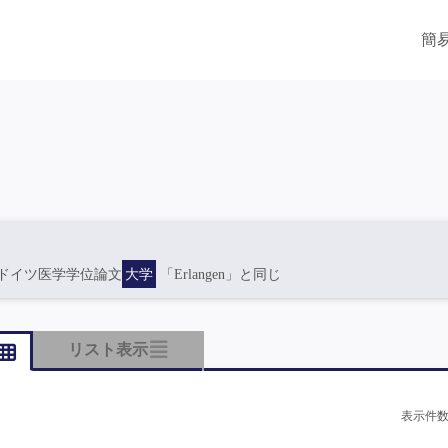
簡
ドイツ医学学位論文
大学
「Erlangen」と同じ
リスト表示
表示件