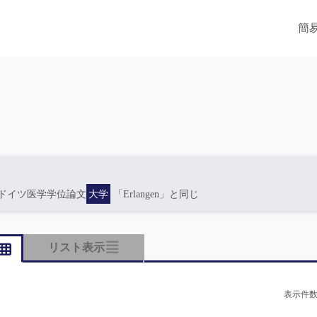
簡
ドイツ医学学位論文
大学
「Erlangen」と同じ
リスト表示
表示件