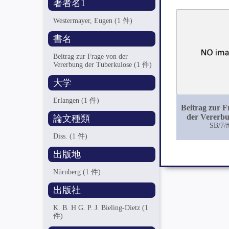
著者名1
Westermayer, Eugen
(1 件)
書名
Beitrag zur Frage von der
Vererbung der Tuberkulose
(1 件)
大学
Erlangen
(1 件)
Beitrag zur F
der Vererb
論文種類
Tuberku
SB/7/
Diss.
(1 件)
出版地
Nürnberg
(1 件)
出版社
K. B. H G. P. J. Bieling-Dietz
(1
件)