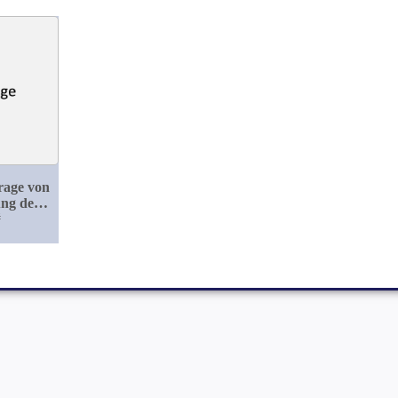
rage von
ung der
lose
#