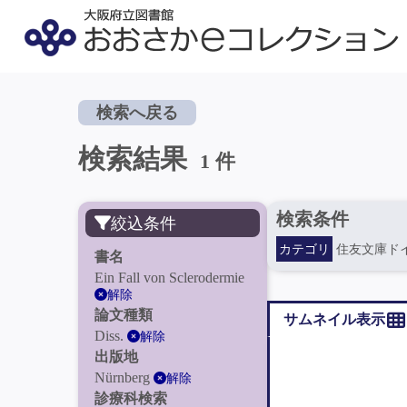
検索へ戻る
検索結果
1 件
検索条件
絞込条件
カテゴリ
住友文庫ド
書名
Ein Fall von Sclerodermie
解除
論文種類
サムネイル表示
Diss.
解除
出版地
Nürnberg
解除
診療科検索