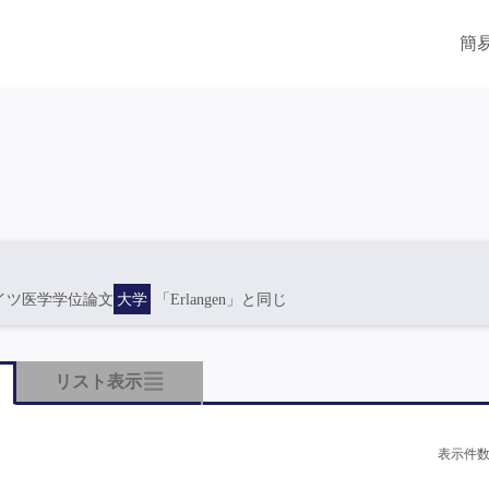
簡
イツ医学学位論文
大学
「Erlangen」と同じ
リスト表示
表示件