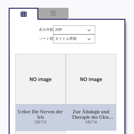
表示件数
ソート順
Ueber Die Nerven der
Zur Ätiologie und
Iris
Therapie des Ulcus
SB/7/#
corneae serpens: mit
SB/7/#
einer Kurventafel