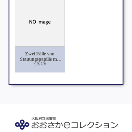
Zwei Fälle von
Stauungspapille mit
Zurückgehen der
SB/7/#
Totalamaurose