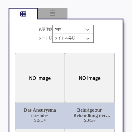
表示件数
ソート順
Das Aneurysma
Beiträge zur
cirsoides
Behandlung der
SB/5/#
Osteomalacie
SB/5/#