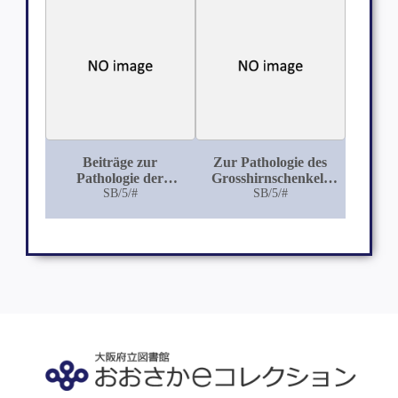
Beiträge zur
Zur Pathologie des
Pathologie der
Grosshirnschenkels
Grosshirnrinde:
SB/5/#
(Aus der
SB/5/#
Beobachtungen aus
Krankenabtheilung
der
des städtischen
Krankenabtheilung
Armenhauses zu
des Breslauer
Breslau)
Städtischen
Armenhauses