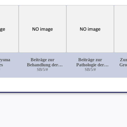
rysma
Beiträge zur
Beiträge zur
Zur
es
Behandlung der
Pathologie der
Gro
#
Osteomalacie
SB/5/#
Grosshirnrinde:
SB/5/#
Beobachtungen aus
Kra
der
d
Krankenabtheilung
Ar
des Breslauer
Städtischen
Armenhauses