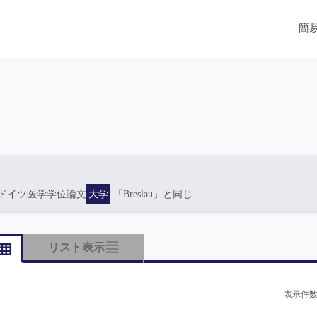
簡
ドイツ医学学位論文
大学
「Breslau」と同じ
リスト表示
表示件