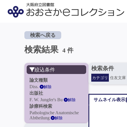
検索へ戻る
検索結果
4 件
検索条件
絞込条件
カテゴリ
住友文庫
論文種類
Diss.
解除
出版社
F. W. Jungfer's Bu
サムネイル表示
解除
診療科検索
Pathologische Anatomische
Abtheilung
解除