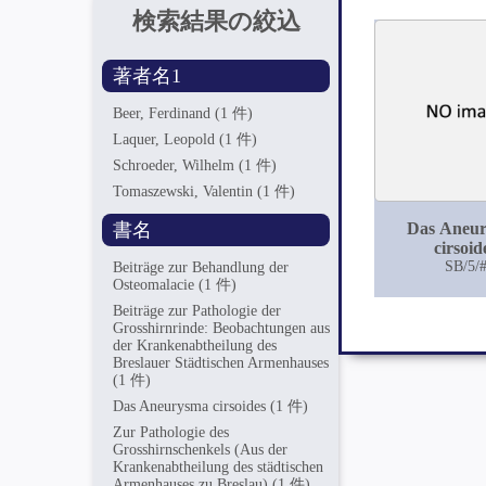
検索結果の絞込
著者名1
Beer, Ferdinand
(1 件)
Laquer, Leopold
(1 件)
Schroeder, Wilhelm
(1 件)
Tomaszewski, Valentin
(1 件)
書名
Das Aneu
cirsoid
SB/5/
Beiträge zur Behandlung der
Osteomalacie
(1 件)
Beiträge zur Pathologie der
Grosshirnrinde: Beobachtungen aus
der Krankenabtheilung des
Breslauer Städtischen Armenhauses
(1 件)
Das Aneurysma cirsoides
(1 件)
Zur Pathologie des
Grosshirnschenkels (Aus der
Krankenabtheilung des städtischen
Armenhauses zu Breslau)
(1 件)