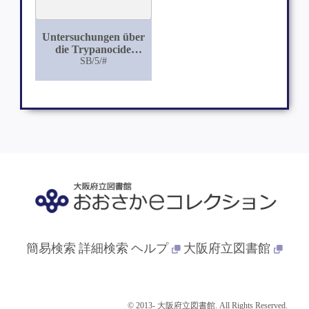
Untersuchungen über
die Trypanocide
Substanz des
SB/5/#
Menschlichen Serums
bei Gesunden und
Leberkranken
簡易検索
詳細検索
ヘルプ
大阪府立図書館
© 2013- 大阪府立図書館. All Rights Reserved.