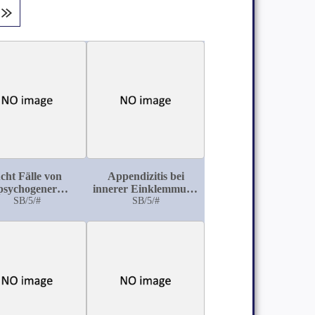
cht Fälle von
Appendizitis bei
psychogener
innerer Einklemmung
seudodemenz
SB/5/#
des Wurmfortsatzes
SB/5/#