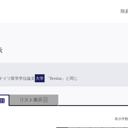
簡
示
ドイツ医学学位論文
大学
「Breslau」と同じ
リスト表示
表示件