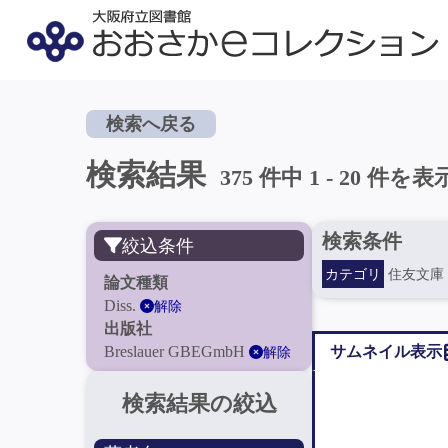
検索へ戻る
検索結果
375 件中 1 - 20 件を表
検索条件
絞込条件
カテゴリ
住友文庫
論文種類
Diss.
解除
出版社
Breslauer GBEGmbH
サムネイル表示
解除
検索結果の絞込