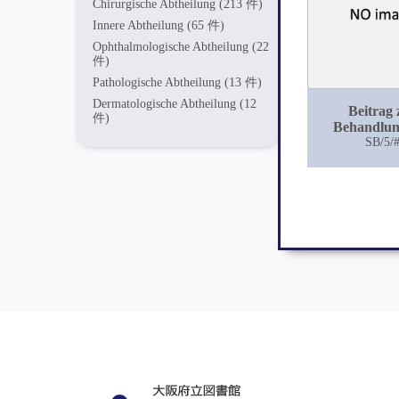
Chirurgische Abtheilung
(213 件)
Innere Abtheilung
(65 件)
Ophthalmologische Abtheilung
(22
件)
Pathologische Abtheilung
(13 件)
Dermatologische Abtheilung
(12
Beitrag 
件)
Behandlun
Sarkome a
SB/5/
lange
Röhrenkn