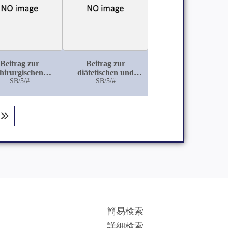
Beitrag zur
Beitrag zur
hirurgischen
diätetischen und
handlung der
SB/5/#
operativen
SB/5/#
eminusneuralgie
Behandlung der
diabetischen
Gangrän, sowie der
senilen und der
spontanen Gangrän
簡易検索
詳細検索