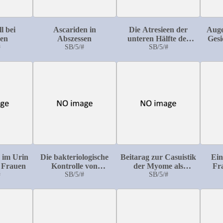
l bei
Ascariden in
Die Atresieen der
Auge
gen
Abszessen
unteren Hälfte der
Gesi
#
SB/5/#
Vagina, ihre Ätiologie
SB/5/#
und Symptomatologie
Br
 im Urin
Die bakteriologische
Beitarag zur Casuistik
Ein
 Frauen
Kontrolle von
der Myome als
Fr
#
Wasserwerken mit
SB/5/#
Komplikation von
SB/5/#
Rönt
Filtrationsanlagen
Schwangerschaft,
Milz
Geburt und
d
Wochenbett
Kran