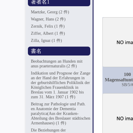
著者名1
Maetzke, Georg
(2 件)
Wagner, Hans
(2 件)
Zernik, Felix
(1 件)
Ziffer, Albert
(1 件)
Zilla, Ignaz
(1 件)
書名
Beobachtungen an Hunden mit
anus praeternaturalis
(2 件)
Indikation und Prognose der Zange
100
an der Hand der Erfahrungen in
Magensaftunt
der geburtshilflichen Poliklinik der
zur Bestimm
SB/5/
Königlichen Frauenklinik in
freien Salzs
Breslau vom 1. Januar 1902 bis
der Gesamt-A
zum 31. März 1907
(1 件)
unter nor
Beitrag zur Pathologie und Path.
Verhältniss
en Anatomie der Dementia
Breslau und S
paralytica(Aus der Kranken-
Abteilung des Breslauer städtischen
Armenhauses)
(1 件)
Die Beziehungen der