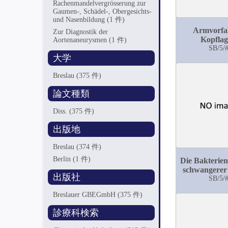
Rachenmandelvergrösserung zur
Gaumen-, Schädel-, Obergesichts-
und Nasenbildung
(1 件)
Armvorfal
Zur Diagnostik der
Kopfla
Aortenaneurysmen
(1 件)
SB/5/
大学
Breslau
(375 件)
論文種類
Diss.
(375 件)
出版地
Breslau
(374 件)
Berlin
(1 件)
Die Bakterien
schwangerer
出版社
SB/5/
Breslauer GBEGmbH
(375 件)
診療科検索