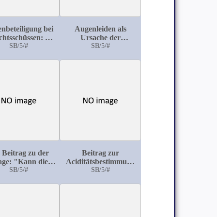
nbeteiligung bei
Augenleiden als
chtsschüssen: 70
Ursache der
Fälle aus der
SB/5/#
Invalidität
SB/5/#
eslauer Univ-
Augenklinik
 Beitrag zu der
Beitrag zur
age: "Kann die
Aciditätsbestimmung
gentherapie die
SB/5/#
im Harn
SB/5/#
exstirpation bei
er Bantischen
kheit ersetzen?''