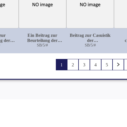
zur
Ein Beitrag zur
Beitrag zur Casuistik
g der
Beurteilung der
der
c
n den
#
Alexander'schen
SB/5/#
Beckengeschwülste in
SB/5/#
Be
n
Operation aus der
geburtshilflicher
Trig
ochen
Breslauer
Beziehung
Frauenklinik
1
2
3
4
5