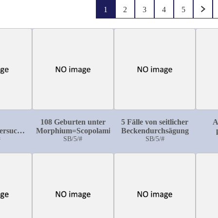
1
2
3
4
5
108 Geburten unter
5 Fälle von seitlicher
A
ersuchungen
Morphium=Scopolamin
Beckendurchsägung
ung der
#
SB/5/#
SB/5/#
P
äure und
cidität
malen
en für
chlesien