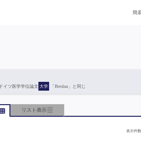
簡
ドイツ医学学位論文
大学
「Breslau」と同じ
リスト表示
表示件