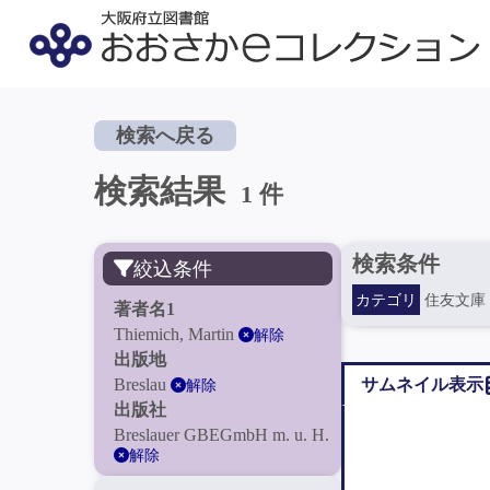
検索へ戻る
検索結果
1 件
検索条件
絞込条件
カテゴリ
住友文庫
著者名1
Thiemich, Martin
解除
出版地
Breslau
サムネイル表示
解除
出版社
Breslauer GBEGmbH m. u. H.
解除