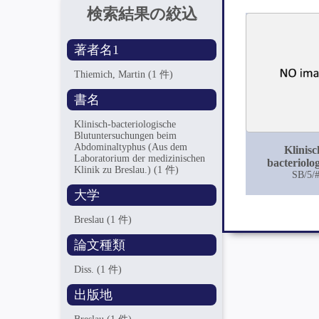
検索結果の絞込
著者名1
Thiemich, Martin
(1 件)
書名
Klinisch-bacteriologische
Blutuntersuchungen beim
Abdominaltyphus (Aus dem
Klinisc
Laboratorium der medizinischen
bacteriolo
Klinik zu Breslau.)
(1 件)
Blutuntersu
SB/5/
beim
大学
Abdominal
(Aus d
Breslau
(1 件)
Laboratori
medizinische
論文種類
zu Bresl
Diss.
(1 件)
出版地