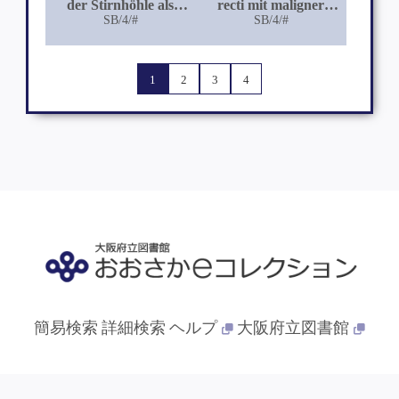
der Stirnhöhle als
recti mit maligner
Beitrag zur
SB/4/#
Degeneration
SB/4/#
Röntgendiagnose der
Stirnhöhlengeschwülste
1
2
3
4
簡易検索
詳細検索
ヘルプ
大阪府立図書館