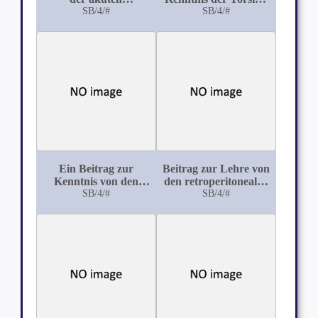
Halluzinosen
SB/4/#
des funiculus
SB/4/#
spermaticus
Ein Beitrag zur
Beitrag zur Lehre von
Kenntnis von den
den retroperitonealen
Leberveränderungen
SB/4/#
Hernien
SB/4/#
bei der puerperalen
Eklampsie