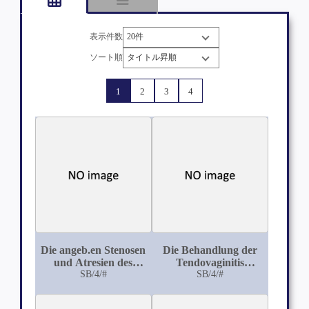
表示件数
ソート順
1
2
3
4
Die angeb.en Stenosen
Die Behandlung der
und Atresien des
Tendovaginitis
Darmes
SB/4/#
crepitans mit
SB/4/#
Hyperämie