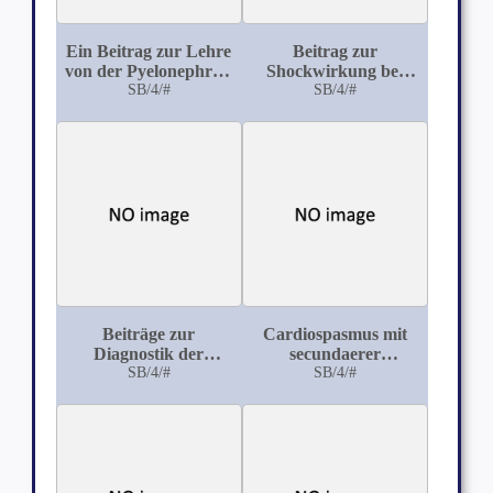
Ein Beitrag zur Lehre
Beitrag zur
von der Pyelonephritis
Shockwirkung bei
gravidaum et
SB/4/#
Schrotschüssen
SB/4/#
puerperarum
Beiträge zur
Cardiospasmus mit
Diagnostik der
secundaerer
Hysterie
SB/4/#
Dilatation des
SB/4/#
Oesophagus