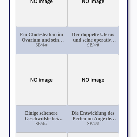
Ein Cholesteatom im
Der doppelte Uterus
Ovarium und seine
und seine operative
Histogenese
SB/4/#
Vereinigung
SB/4/#
Einige seltenere
Die Entwicklung des
Geschwülste bei
Pecten im Auge den
Tieren
SB/4/#
Hühnchens aus des
SB/4/#
Blättern der
Augenblase