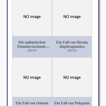
Die epileptischen
Ein Fall von Hernia
Dämmerzustände,
diaphragmatica
ihre klinische u.
SB/4/#
SB/4/#
forensische Bedeutung
(Mit 14 kasuistischen
Beiträgen)
Ein Fall von Osteom
Ein Fall von Polyposis