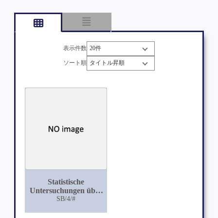
表示件数
ソート順
Statistische
Untersuchungen über
Haftpsychosen
SB/4/#