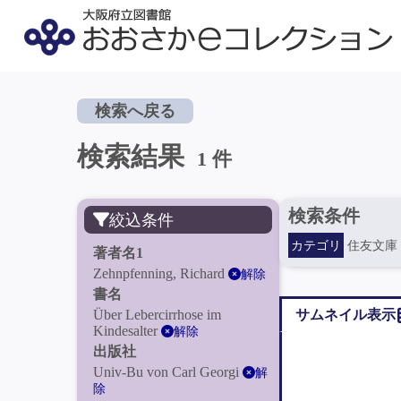
検索へ戻る
検索結果
1 件
検索条件
絞込条件
カテゴリ
住友文庫
著者名1
Zehnpfenning, Richard
解除
書名
Über Lebercirrhose im
サムネイル表示
Kindesalter
解除
出版社
Univ-Bu von Carl Georgi
解
除