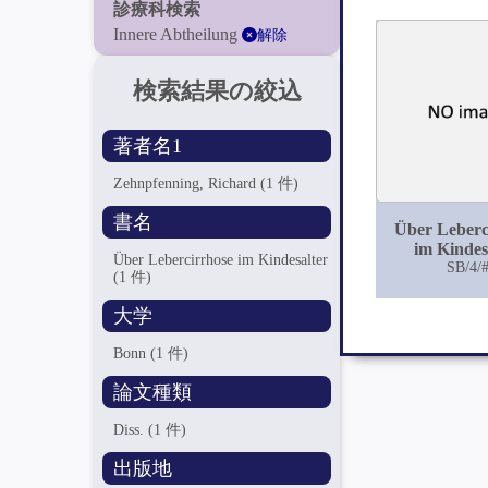
診療科検索
Innere Abtheilung
解除
検索結果の絞込
著者名1
Zehnpfenning, Richard
(1 件)
書名
Über Leberc
im Kindes
Über Lebercirrhose im Kindesalter
SB/4/
(1 件)
大学
Bonn
(1 件)
論文種類
Diss.
(1 件)
出版地