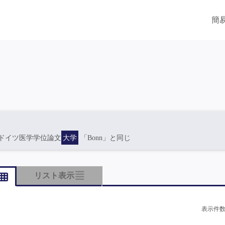
簡
ドイツ医学学位論文
大学
「Bonn」と同じ
リスト表示
表示件