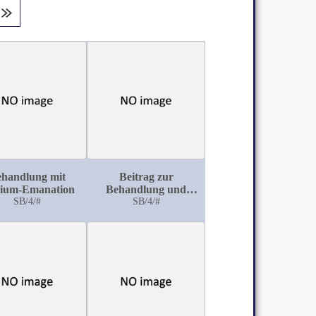
handlung mit
Beitrag zur
ium-Emanation
Behandlung und
SB/4/#
Prognose der
SB/4/#
puerperalen Sepsis