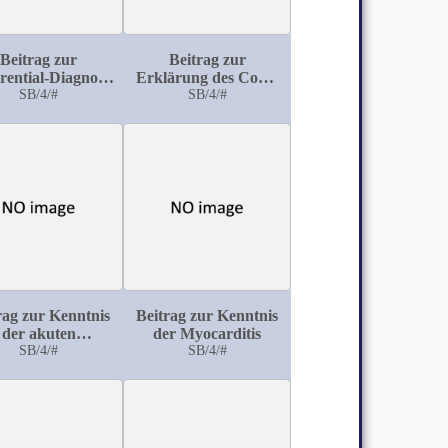
Beitrag zur
Beitrag zur
erential-Diagnose
Erklärung des Coma
blutig gefärbten
SB/4/#
diabeticum
SB/4/#
Sputis
rag zur Kenntnis
Beitrag zur Kenntnis
der akuten
der Myocarditis
Halluzinosen
SB/4/#
SB/4/#