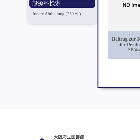
診療科検索
Innere Abtheilung
(259 件)
Beitrag zur 
der Perito
Tuberku
SB/4/