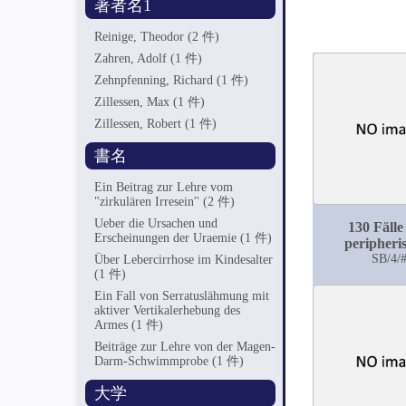
著者名1
Reinige, Theodor
(2 件)
Zahren, Adolf
(1 件)
Zehnpfenning, Richard
(1 件)
Zillessen, Max
(1 件)
Zillessen, Robert
(1 件)
書名
Ein Beitrag zur Lehre vom
"zirkulären Irresein''
(2 件)
Ueber die Ursachen und
130 Fälle
Erscheinungen der Uraemie
(1 件)
peripheri
Facialis-L
SB/4/
Über Lebercirrhose im Kindesalter
(1 件)
Ein Fall von Serratuslähmung mit
aktiver Vertikalerhebung des
Armes
(1 件)
Beiträge zur Lehre von der Magen-
Darm-Schwimmprobe
(1 件)
大学