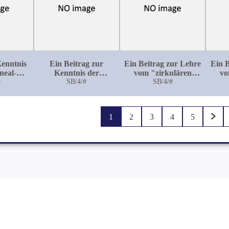
Kenntnis
Ein Beitrag zur
Ein Beitrag zur Lehre
Ein B
neal-
Kenntnis der
vom "zirkulären
vo
lose
#
traumatischen
SB/4/#
Irresein''
SB/4/#
Psychosen
1
2
3
4
5