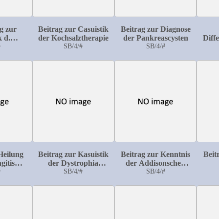
g zur
Beitrag zur Casuistik
Beitrag zur Diagnose
k d.
der Kochsalztherapie
der Pankreascysten
Diff
Stenosc
#
SB/4/#
SB/4/#
bei 
ulmonale
Heilung
Beitrag zur Kasuistik
Beitrag zur Kenntnis
Beit
gitis
der Dystrophia
der Addisonschen
erculosa
#
muscularis
SB/4/#
Krankheit
SB/4/#
progressiva