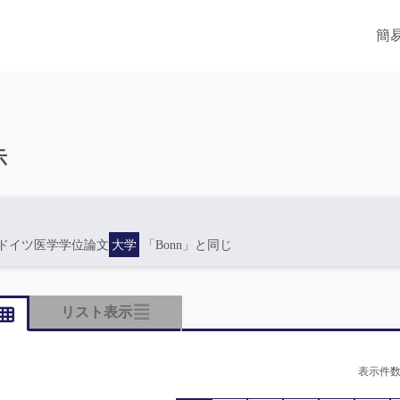
簡
示
ドイツ医学学位論文
大学
「Bonn」と同じ
リスト表示
表示件