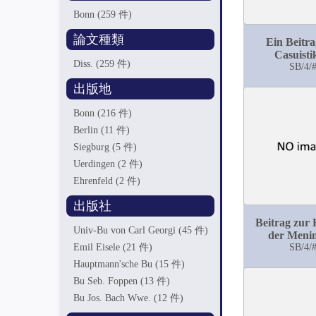
Bonn
(259 件)
論文種類
Ein Beitra
Casuisti
Diss.
(259 件)
Erworbenen 
SB/4/
des ostium p
出版地
Bonn
(216 件)
Berlin
(11 件)
Siegburg
(5 件)
Uerdingen
(2 件)
Ehrenfeld
(2 件)
出版社
Beitrag zur 
Univ-Bu von Carl Georgi
(45 件)
der Menin
Emil Eisele
(21 件)
basilaris tub
SB/4/
Hauptmann'sche Bu
(15 件)
Bu Seb. Foppen
(13 件)
Bu Jos. Bach Wwe.
(12 件)