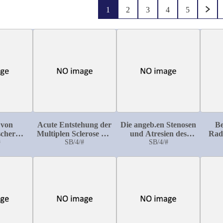
1
2
3
4
5
 von
Acute Entstehung der
Die angeb.en Stenosen
Be
scher
Multiplen Sclerose des
und Atresien des
Rad
ähmung
#
Gehirns und des
SB/4/#
Darmes
SB/4/#
Rückenmarks