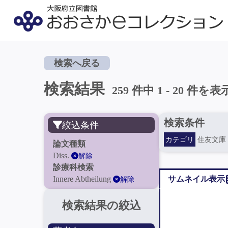
検索へ戻る
検索結果
259 件中 1 - 20 件を表
検索条件
絞込条件
カテゴリ
住友文庫
論文種類
Diss.
解除
診療科検索
Innere Abtheilung
サムネイル表示
解除
検索結果の絞込