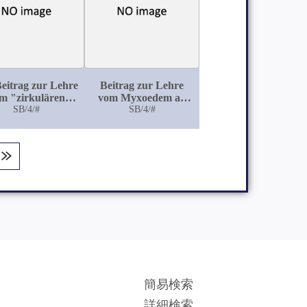
eitrag zur Lehre
Beitrag zur Lehre
m "zirkulären
vom Myxoedem an
Irresein''
SB/4/#
der Hand von 2 Fällen
SB/4/#
der Bonner
medizinischen Klinik
簡易検索
詳細検索