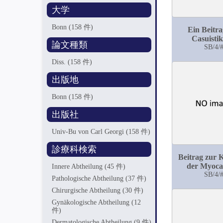
大学
Bonn
(158 件)
Ein Beitra
Casuistik
論文種類
Oesophagusdiv
SB/4/
Diss.
(158 件)
出版地
Bonn
(158 件)
出版社
Univ-Bu von Carl Georgi
(158 件)
診療科検索
Beitrag zur 
der Myocar
Innere Abtheilung
(45 件)
SB/4/
Pathologische Abtheilung
(37 件)
Chirurgische Abtheilung
(30 件)
Gynäkologische Abtheilung
(12
件)
Dermatologische Abtheilung
(9 件)