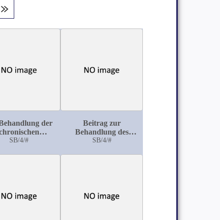
 Behandlung der
Beitrag zur
chronischen
Behandlung des
enscheidenentzündung
SB/4/#
malignen und
SB/4/#
der Ganglien mit
abgelaufenen
ormglycerininjektion
Glaukoms