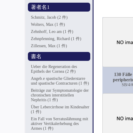
著者名1
Schmitz, Jacob
(2 件)
Wolters, Max
(1 件)
Zehnhoff, Leo am
(1 件)
Zehnpfenning, Richard
(1 件)
Zillessen, Max
(1 件)
書名
Ueber die Regeneration des
Epithels der Cornea
(2 件)
130 Fälle
Angeb.e spastische Gliederstarre
peripheri
und spastische Contracturen
(1 件)
Facialis-L
SB/4/
Beiträge zur Symptomatologie der
chronischen interstitiellen
Nephritis
(1 件)
Über Lebercirrhose im Kindesalter
(1 件)
Ein Fall von Serratuslähmung mit
aktiver Vertikalerhebung des
Armes
(1 件)