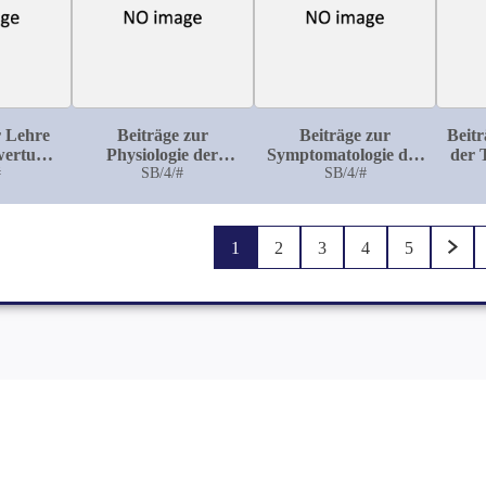
r Lehre
Beiträge zur
Beiträge zur
Beitr
wertung
Physiologie der
Symptomatologie der
der 
talle zu
#
Nierensecretion
SB/4/#
chronischen
SB/4/#
tlichen
interstitiellen
en
Nephritis
1
2
3
4
5