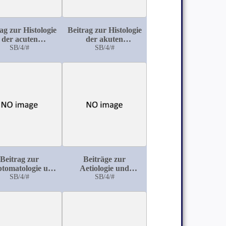
ag zur Histologie
Beitrag zur Histologie
der acuten
der akuten
tzündung: Die
SB/4/#
Entzündung: Die
SB/4/#
e Entzündung des
akute Entzündung
Herzmuskels
der Niere
Beitrag zur
Beiträge zur
tomatologie und
Aetiologie und
iologie des Mal
SB/4/#
Statistik der
SB/4/#
forant du pied
Säuglingssterblichkeit
in der Rheinprovinz