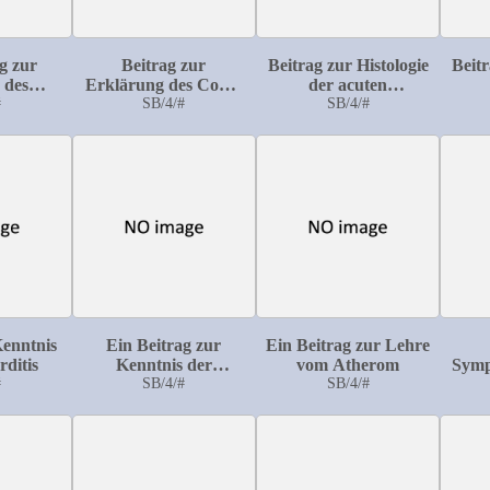
g zur
Beitrag zur
Beitrag zur Histologie
Beitr
 des
Erklärung des Coma
der acuten
ertikels
#
diabeticum
SB/4/#
Entzündung: Die
SB/4/#
En
acute Entzündung der
acut
cornea
Kenntnis
Ein Beitrag zur
Ein Beitrag zur Lehre
ditis
Kenntnis der
vom Atherom
Symp
#
traumatischen
SB/4/#
SB/4/#
Ät
Psychosen
per