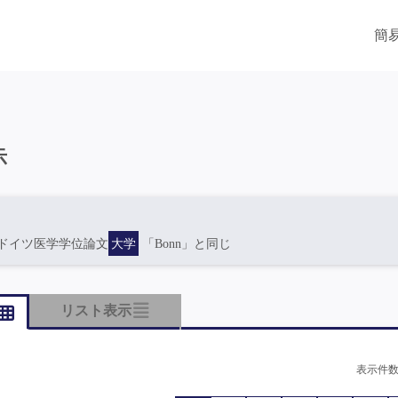
簡
示
ドイツ医学学位論文
大学
「Bonn」と同じ
リスト表示
表示件