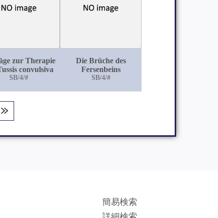
äge zur Therapie
Die Brüche des
Tussis convulsiva
Fersenbeins
SB/4/#
SB/4/#
簡易検索
詳細検索