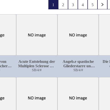
1
2
3
4
5
 von
Acute Entstehung der
Angeb.e spastische
Die
scher
Multiplen Sclerose des
Gliederstarre und
ähmung
#
Gehirns und des
SB/4/#
spastische
SB/4/#
Sehn
Rückenmarks
Contracturen
und 
Jodof