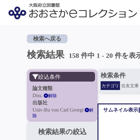
検索へ戻る
検索結果
158 件中 1 - 20 件を表
検索条件
絞込条件
カテゴリ
住友文庫
論文種類
Diss.
解除
出版社
Univ-Bu von Carl Georgi
サムネイル表示
解
除
検索結果の絞込