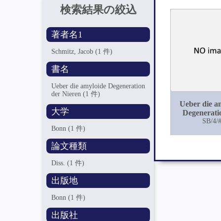
検索結果の絞込
著者名1
Schmitz, Jacob
(1 件)
書名
Ueber die amyloide Degeneration
der Nieren
(1 件)
Ueber die a
大学
Degenerati
Niere
SB/4/
Bonn
(1 件)
論文種類
Diss.
(1 件)
出版地
Bonn
(1 件)
出版社