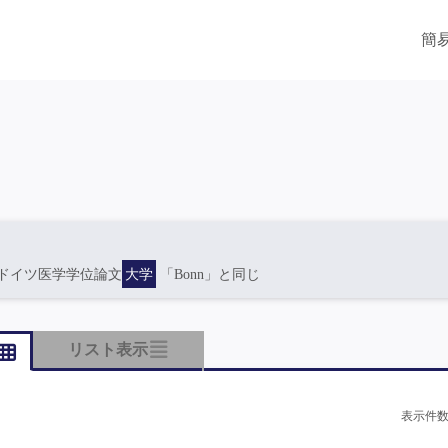
簡
ドイツ医学学位論文
大学
「Bonn」と同じ
リスト表示
表示件