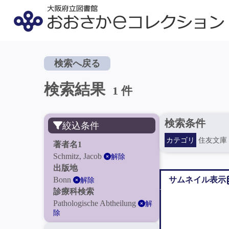
検索へ戻る
検索結果
1 件
検索条件
絞込条件
カテゴリ
住友文庫
著者名1
Schmitz, Jacob
解除
出版地
Bonn
サムネイル表示
解除
診療科検索
Pathologische Abtheilung
解
除