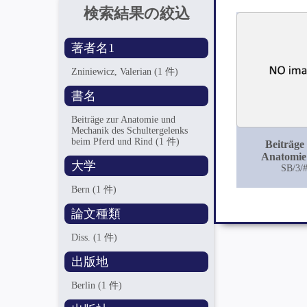
検索結果の絞込
著者名1
Zniniewicz, Valerian
(1 件)
書名
Beiträge zur Anatomie und
Mechanik des Schultergelenks
beim Pferd und Rind
(1 件)
Beiträge
Anatomie
大学
Mechanik
SB/3/
Schultergele
Bern
(1 件)
Pferd und
論文種類
Diss.
(1 件)
出版地
Berlin
(1 件)