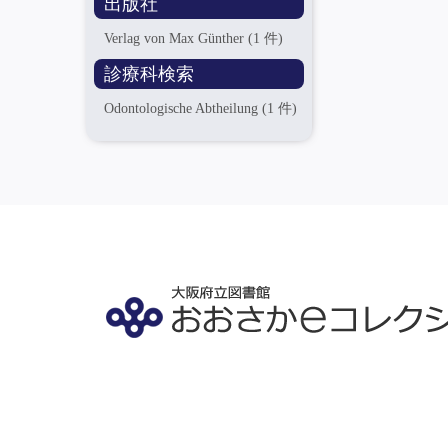
出版社
Verlag von Max Günther
(1 件)
診療科検索
Odontologische Abtheilung
(1 件)