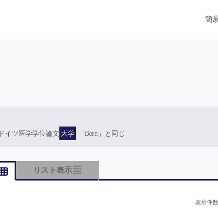
簡
ドイツ医学学位論文
大学
「Bern」と同じ
リスト表示
表示件