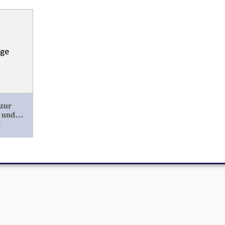
 zur
 und
 des
#
nks beim
 Rind