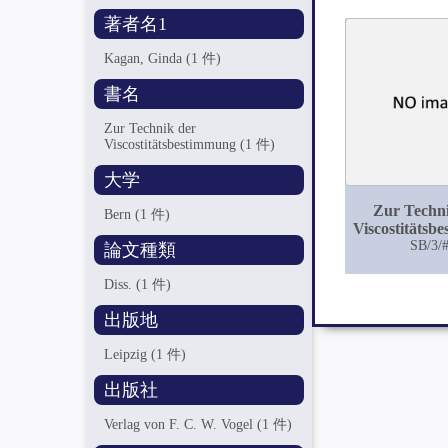
著者名1
Kagan, Ginda
(1 件)
書名
Zur Technik der
Viscostitätsbestimmung
(1 件)
大学
Zur Techn
Bern
(1 件)
Viscostitätsb
SB/3/
論文種類
Diss.
(1 件)
出版地
Leipzig
(1 件)
出版社
Verlag von F. C. W. Vogel
(1 件)