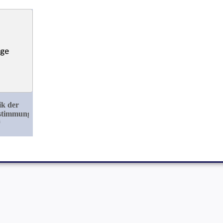
ik der
estimmung
#