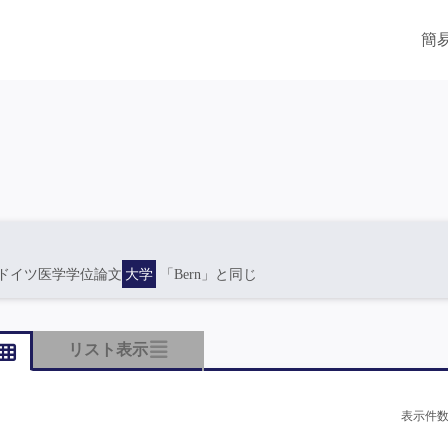
簡
ドイツ医学学位論文
大学
「Bern」と同じ
リスト表示
表示件