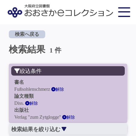
検索へ戻る
検索結果
1 件
絞込条件
書名
Fußsohlenschmerz
解除
論文種類
Diss.
解除
出版社
Verlag "zum Zytglogge''
解除
検索結果を絞り込む