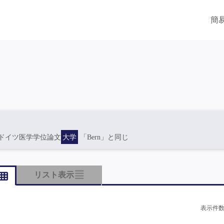
簡
ドイツ医学学位論文
大学
「Bern」と同じ
リスト表示
表示件