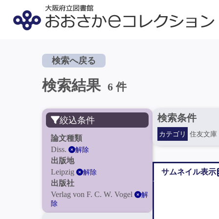
検索へ戻る
検索結果
6 件
検索条件
絞込条件
カテゴリ
住友文庫
論文種類
Diss.
解除
出版地
Leipzig
サムネイル表示
解除
出版社
Verlag von F. C. W. Vogel
解
除