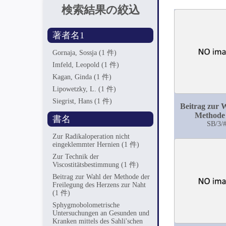
検索結果の絞込
著者名1
Gornaja, Sossja
(1 件)
Imfeld, Leopold
(1 件)
Kagan, Ginda
(1 件)
Lipowetzky, L.
(1 件)
Siegrist, Hans
(1 件)
Beitrag zur 
Methode
書名
Freilegun
SB/3/
Herzens zu
Zur Radikaloperation nicht
eingeklemmter Hernien
(1 件)
Zur Technik der
Viscostitätsbestimmung
(1 件)
Beitrag zur Wahl der Methode der
Freilegung des Herzens zur Naht
(1 件)
Sphygmobolometrische
Untersuchungen an Gesunden und
Kranken mittels des Sahli'schen