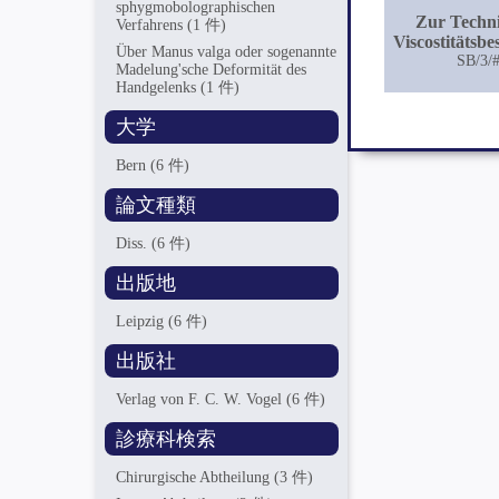
sphygmobolographischen
Zur Techn
Verfahrens
(1 件)
Viscostitätsb
Über Manus valga oder sogenannte
SB/3/
Madelung'sche Deformität des
Handgelenks
(1 件)
大学
Bern
(6 件)
論文種類
Diss.
(6 件)
出版地
Leipzig
(6 件)
出版社
Verlag von F. C. W. Vogel
(6 件)
診療科検索
Chirurgische Abtheilung
(3 件)