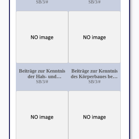
Untersuchungen über
SB/3/#
geschlachteten
SB/3/#
den Bau und die
Schweine mit
Ursachen des Hornes
Brühwasser und die
beim Perlhuhn
Methoden der
(Numida meleagris)
Verhütung der
Anfüllung
Beiträge zur Kenntnis
Beiträge zur Kenntnis
der Hals- und
des Körperbaues beim
Schwanzwirbel der
SB/3/#
Pferde auf Grund von
SB/3/#
Haussäuger und ihnen
Leistungsprüfungen,
verwandten Arten für
unter besonderer
forensische und
Berücksichtigung der
Fleischbeschauzwecke
Gliedmaßenwinkelung