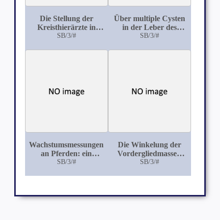
Die Stellung der
Über multiple Cysten
Kreisthierärzte in
in der Leber des
Preussen in der
SB/3/#
Pferdes
SB/3/#
Vergangenheit und
Gegenwart
Wachstumsmessungen
Die Winkelung der
an Pferden: ein
Vordergliedmassen
Beitrag zur
SB/3/#
des Pferdes, deren
SB/3/#
Entwicklung des
Vererbung und
Hannoverschen
Veränderung im
Halbblutpferdes
Laufe des Lebens, auf
Grund der
Untersuchungen an
den Hengsten des