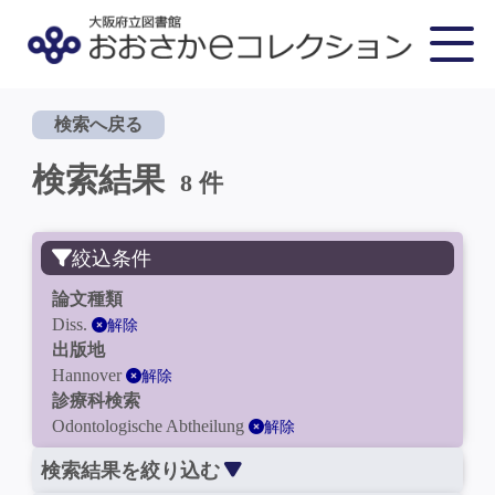
検索へ戻る
検索結果
8 件
絞込条件
論文種類
Diss.
解除
出版地
Hannover
解除
診療科検索
Odontologische Abtheilung
解除
検索結果を絞り込む