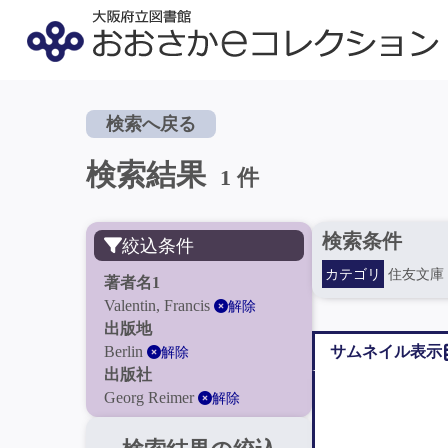
検索へ戻る
検索結果
1 件
検索条件
絞込条件
カテゴリ
住友文庫
著者名1
Valentin, Francis
解除
出版地
Berlin
サムネイル表示
解除
出版社
Georg Reimer
解除