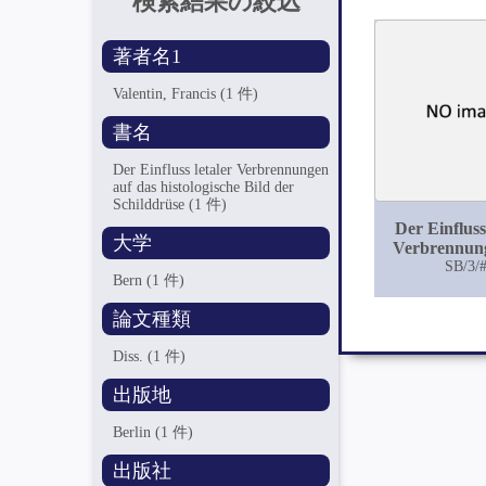
検索結果の絞込
著者名1
Valentin, Francis
(1 件)
書名
Der Einfluss letaler Verbrennungen
auf das histologische Bild der
Schilddrüse
(1 件)
Der Einfluss
大学
Verbrennun
das histologi
SB/3/
Bern
(1 件)
der Schild
論文種類
Diss.
(1 件)
出版地
Berlin
(1 件)
出版社