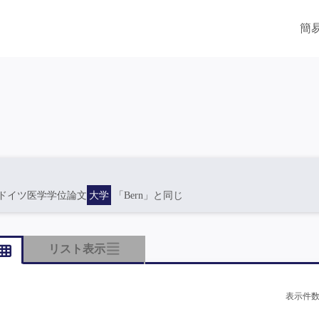
簡
ドイツ医学学位論文
大学
「Bern」と同じ
リスト表示
表示件