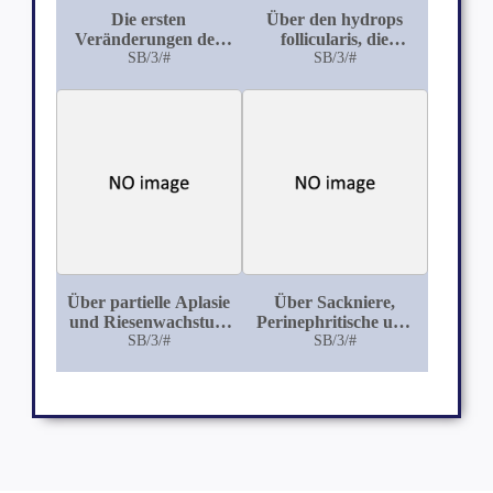
Die ersten
Über den hydrops
Veränderungen der
follicularis, die
Nierentuberkulose bei
SB/3/#
konglomerierten
SB/3/#
den Schlacht-Rindern
Fibrome und das
Adenom des Ovarium
von Gallina Domestica
Über partielle Aplasie
Über Sackniere,
und Riesenwachstum
Perinephritische und
des Ovarium
SB/3/#
Intranephritische,
SB/3/#
Subkapsuläre Zysten
bei den Haustieren