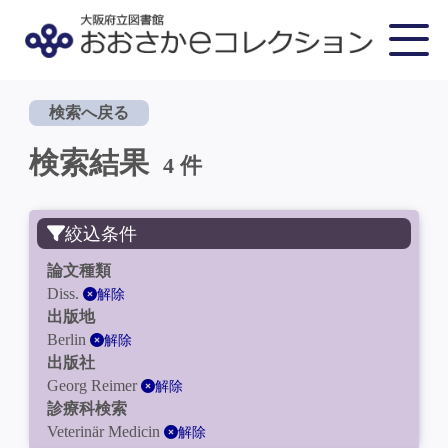
検索へ戻る
検索結果
4 件
絞込条件
論文種類
Diss.
解除
出版地
Berlin
解除
出版社
Georg Reimer
解除
診療科検索
Veterinär Medicin
解除