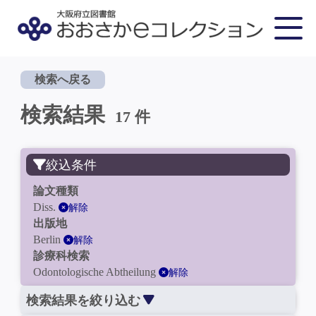
検索へ戻る
検索結果
17 件
絞込条件
論文種類
Diss.
解除
出版地
Berlin
解除
診療科検索
Odontologische Abtheilung
解除
検索結果を絞り込む