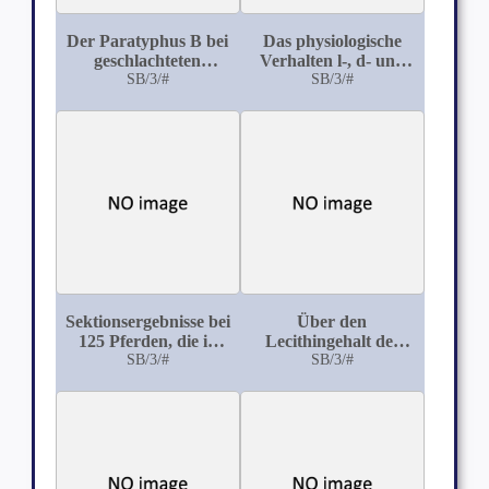
Der Paratyphus B bei
Das physiologische
geschlachteten
Verhalten l-, d- und
Kälbern mit miliaren
SB/3/#
dl-Suprarenin
SB/3/#
Organnekrosen und
die Beurteilung
solcher Kälber in
Hinsicht auf die
Tauglichkeit zum
Genusse für
Menschen
Sektionsergebnisse bei
Über den
125 Pferden, die in
Lecithingehalt des
Bern an Kolik
SB/3/#
Knochenmarks von
SB/3/#
zugrunde gingen
Mensch und
Haustieren