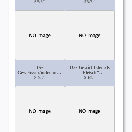
Oelkuchenfütterung
SB/3/#
Mechanik des
SB/3/#
für das
Schultergelenks beim
Klauengeschwür beim
Pferd und Rind
Rinde
Die
Das Gewicht der als
Gewebsveränderungen
"Fleisch''
im Euter bei
SB/3/#
verwertbaren
SB/3/#
Galactophoritis
Organteile und des
sporadica der Kuh
Eingeweidefettes der
schlachtbaren
Haustiere: ein Beitrag
zur Berechnung des
Fleischkonsums