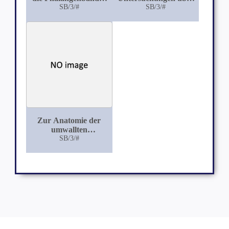
der Hausthiere und
SB/3/#
den Streptokokkus
SB/3/#
das Vorkommen der
equi und andere
Sesambeine an den
pathogene
Zehen der
Streptokokken
Fleischfresser
Zur Anatomie der
umwallten
Zungenpapillen der
SB/3/#
Katze und des Hundes