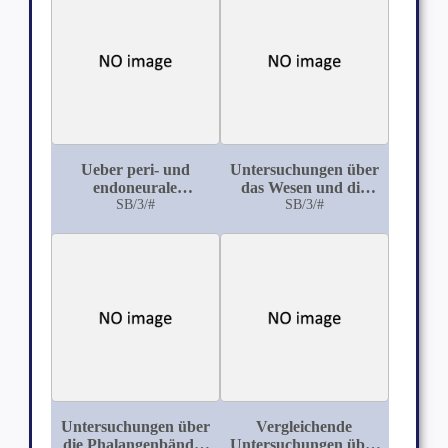
Ueber peri- und
Untersuchungen über
endoneurale
das Wesen und die
Wucherungen in den
SB/3/#
Aetiologie der
SB/3/#
Nervenstämmen
Flecknieren (Nephritis
einiger Thierspecies
fibroplastica) der
Kälber
Untersuchungen über
Vergleichende
die Phalangenbänder
Untersuchungen über