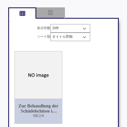
表示件数
ソート順
Zur Behandlung der
Schädelschüsse im
SB/2/#
Felde