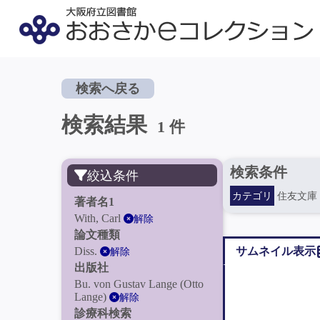
検索へ戻る
検索結果
1 件
検索条件
絞込条件
カテゴリ
住友文庫
著者名1
With, Carl
解除
論文種類
Diss.
サムネイル表示
解除
出版社
Bu. von Gustav Lange (Otto
Lange)
解除
診療科検索