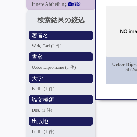
Innere Abtheilung
解除
検索結果の絞込
著者名1
With, Carl
(1 件)
書名
Ueber Dips
Ueber Dipsomanie
(1 件)
SB/2/
大学
Berlin
(1 件)
論文種類
Diss.
(1 件)
出版地
Berlin
(1 件)