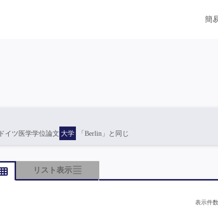
簡
ドイツ医学学位論文
大学
「Berlin」と同じ
リスト表示
表示件