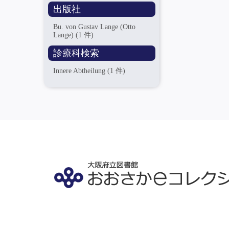
出版社
Bu. von Gustav Lange (Otto
Lange)
(1 件)
診療科検索
Innere Abtheilung
(1 件)