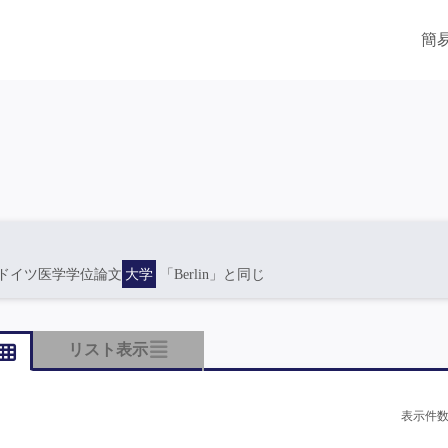
簡
ドイツ医学学位論文
大学
「Berlin」と同じ
リスト表示
表示件