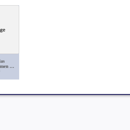
das
men der
e der
#
a