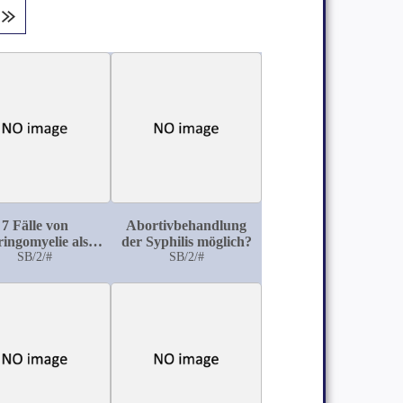
7 Fälle von
Abortivbehandlung
ringomyelie als
der Syphilis möglich?
istischer Beitrag
SB/2/#
SB/2/#