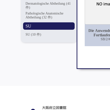
Dermatologische Abtheilung
(41
件)
Pathologische Anatomische
Abtheilung
(32 件)
SU
Die Anwend
SU
(10 件)
Fortlauf
versenk
SB/2/
Catgutnaht 
Gynaekol