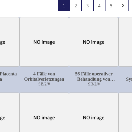
1
2
3
4
5
 Placenta
4 Fälle von
56 Fälle operativer
a
Orbitalverletzungen
Behandlung von
Sy
#
SB/2/#
Tubenerkrankungen
SB/2/#
kasu