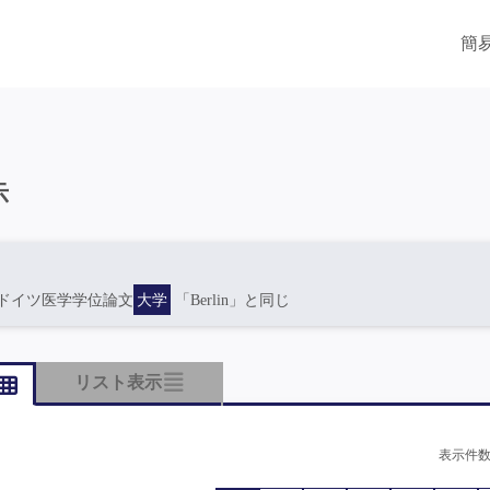
簡
示
ドイツ医学学位論文
大学
「Berlin」と同じ
リスト表示
表示件