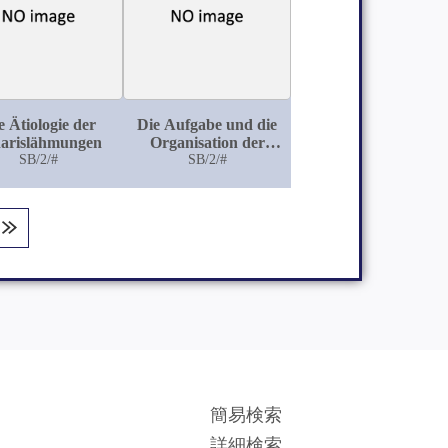
e Ätiologie der
Die Aufgabe und die
arislähmungen
Organisation der
SB/2/#
Freiwilligen
SB/2/#
Krankenpflege im
Kriege
簡易検索
詳細検索