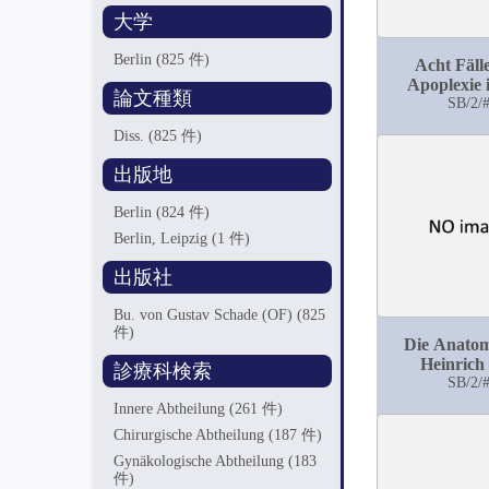
大学
Berlin
(825 件)
Acht Fäll
Apoplexie 
論文種類
Gebur
SB/2/
Diss.
(825 件)
出版地
Berlin
(824 件)
Berlin, Leipzig
(1 件)
出版社
Bu. von Gustav Schade (OF)
(825
件)
Die Anatom
Heinrich
診療科検索
Mondeville
SB/2/
Jahrh.
Innere Abtheilung
(261 件)
Chirurgische Abtheilung
(187 件)
Gynäkologische Abtheilung
(183
件)