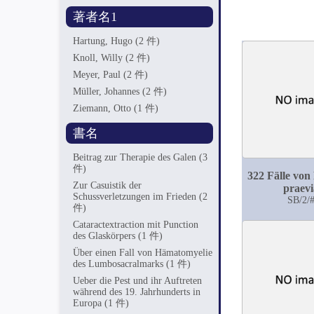
著者名1
Hartung, Hugo
(2 件)
Knoll, Willy
(2 件)
Meyer, Paul
(2 件)
Müller, Johannes
(2 件)
Ziemann, Otto
(1 件)
書名
Beitrag zur Therapie des Galen
(3
件)
322 Fälle von
Zur Casuistik der
praevi
Schussverletzungen im Frieden
(2
SB/2/
件)
Cataractextraction mit Punction
des Glaskörpers
(1 件)
Über einen Fall von Hämatomyelie
des Lumbosacralmarks
(1 件)
Ueber die Pest und ihr Auftreten
während des 19. Jahrhunderts in
Europa
(1 件)