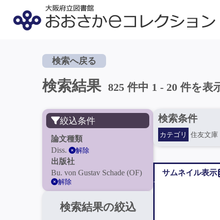
検索へ戻る
検索結果
825 件中 1 - 20 件を表
検索条件
絞込条件
カテゴリ
住友文庫
論文種類
Diss.
解除
出版社
Bu. von Gustav Schade (OF)
サムネイル表示
解除
検索結果の絞込