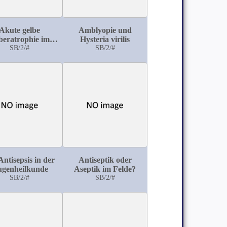
Akute gelbe
Amblyopie und
beratrophie im
Hysteria virilis
kindlichen
SB/2/#
SB/2/#
Lebensalter
Antisepsis in der
Antiseptik oder
genheilkunde
Aseptik im Felde?
SB/2/#
SB/2/#