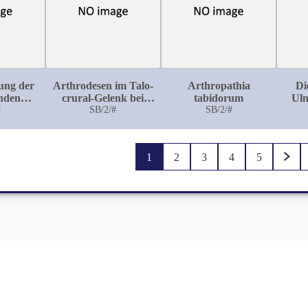
ung der
Arthrodesen im Talo-
Arthropathia
Di
enden
crural-Gelenk bei
tabidorum
Uln
ten
#
paralytischen
SB/2/#
SB/2/#
in der
Contracturen und
ogie
Lähmungen
1
2
3
4
5