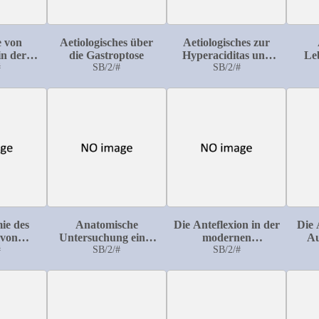
e von
Aetiologisches über
Aetiologisches zur
in der
die Gastroptose
Hyperaciditas und
Le
t
#
SB/2/#
Hypersecretio
SB/2/#
ventriculi
ie des
Anatomische
Die Anteflexion in der
Die 
 von
Untersuchung eines
modernen
Au
 (14.
#
Kindes mit
SB/2/#
Gynaekologie und
SB/2/#
)
Polydactylie aller vier
ihre Behandlung
Extremitäten und
anderweitigen
Missbildungen