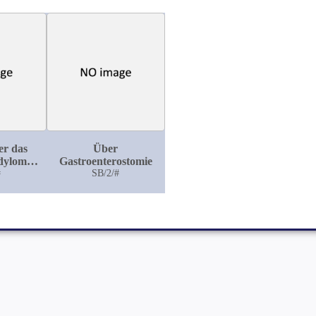
er das
Über
ndylom
Gastroenterostomie
es und
#
SB/2/#
hes