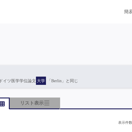
簡
ドイツ医学学位論文
大学
「Berlin」と同じ
リスト表示
表示件