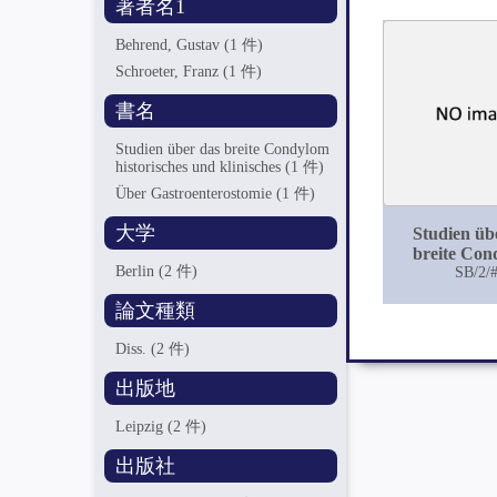
著者名1
Behrend, Gustav
(1 件)
Schroeter, Franz
(1 件)
書名
Studien über das breite Condylom
historisches und klinisches
(1 件)
Über Gastroenterostomie
(1 件)
大学
Studien üb
breite Co
Berlin
(2 件)
historisch
SB/2/
klinisc
論文種類
Diss.
(2 件)
出版地
Leipzig
(2 件)
出版社